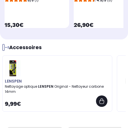
5/5
(1)
4.5/5
(6)
currentPrice
currentPrice
15,30€
26,90€
Accessoires
LENSPEN
Nettoyage optique
LENSPEN
Original - Nettoyeur carbone
14mm
9,99€