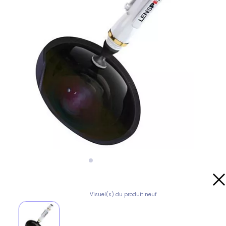
Visuel(s) du produit neuf