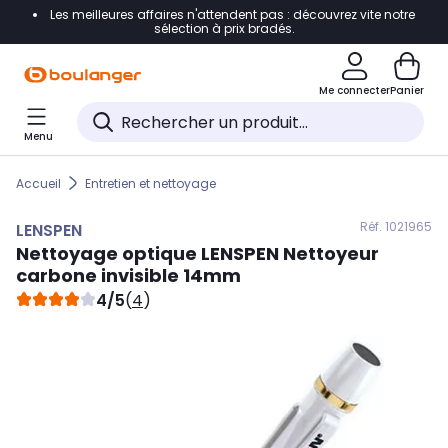
Les meilleures affaires n'attendent pas : découvrez vite notre
Accéder directement à la navigation
sélection à prix bradés.
Accéder directement au contenu
Me connecter
Panier
Accéder directement au pied de page
Menu
Accéder directement au chatbot
Accueil
Entretien et nettoyage
Réf. 102
1965
LENSPEN
Nettoyage optique
LENSPEN
Nettoyeur
carbone invisible 14mm
4/5
(
4
)