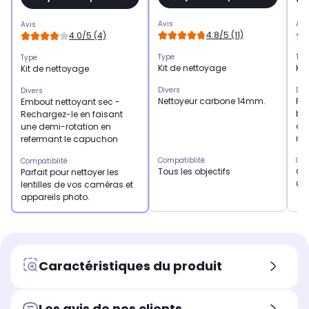
Avis
Avi
Avis
4.8/5 (11)
4.0/5 (4)
Type
Typ
Type
Kit de nettoyage
Kit
Kit de nettoyage
Divers
Div
Divers
Nettoyeur carbone 14mm.
Pac
Embout nettoyant sec -
bou
Rechargez-le en faisant
de
une demi-rotation en
rev
refermant le capuchon
Compatiblité
Com
Compatiblité
Tous les objectifs
Co
Parfait pour nettoyer les
CC
lentilles de vos caméras et
appareils photo.
Caractéristiques du produit
Les avis de nos clients