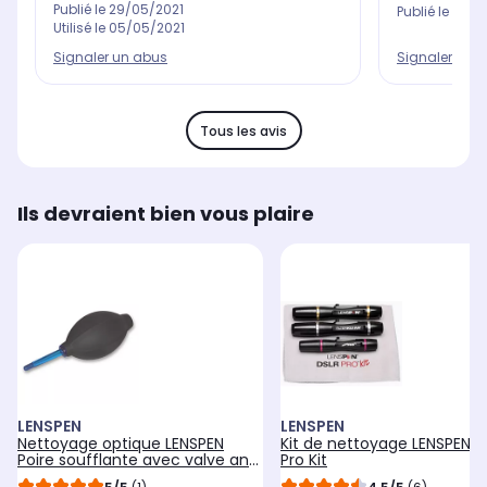
Publié le
29/05/2021
Publié le
16/11
Utilisé le
05/05/2021
Signaler un abus
Signaler un 
Tous les avis
Ils devraient bien vous plaire
LENSPEN
LENSPEN
Nettoyage optique LENSPEN
Kit de nettoyage LENSPEN D
Poire soufflante avec valve anti
Pro Kit
retour