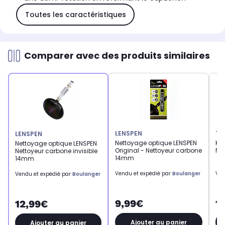
Toutes les caractéristiques
Comparer avec des produits similaires
LENSPEN
TN
LENSPEN
Nettoyage optique LENSPEN
Kit
Nettoyage optique LENSPEN
Original - Nettoyeur carbone
Ne
Nettoyeur carbone invisible
14mm
14mm
Vendu et expédié par
Boulanger
Ven
Vendu et expédié par
Boulanger
9,99€
1
12,99€
Ajouter au panier
Ajouter au panier