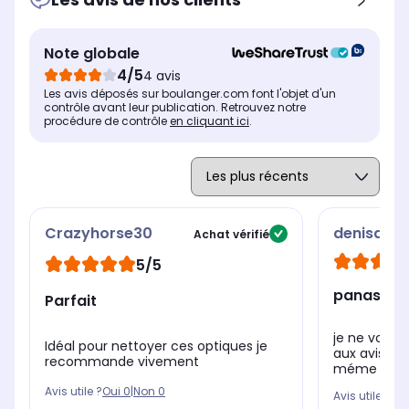
Note globale
4/5
4 avis
Les avis déposés sur boulanger.com font l'objet d'un
contrôle avant leur publication. Retrouvez notre
procédure de contrôle
en cliquant ici
.
Crazyhorse30
denisayy
Achat vérifié
5/5
panasonic
Parfait
je ne voulai
Idéal pour nettoyer ces optiques je
aux avis et t
recommande vivement
méme et je 
Avis utile ?
Oui
0
|
Non
0
Avis utile ?
Oui