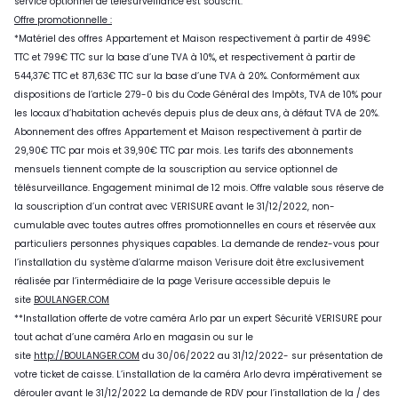
service optionnel de télésurveillance est souscrit.
Offre promotionnelle :
*Matériel des offres Appartement et Maison respectivement à partir de 499€
TTC et 799€ TTC sur la base d’une TVA à 10%, et respectivement à partir de
544,37€ TTC et 871,63€ TTC sur la base d’une TVA à 20%. Conformément aux
dispositions de l’article 279-0 bis du Code Général des Impôts, TVA de 10% pour
les locaux d’habitation achevés depuis plus de deux ans, à défaut TVA de 20%.
Abonnement des offres Appartement et Maison respectivement à partir de
29,90€ TTC par mois et 39,90€ TTC par mois. Les tarifs des abonnements
mensuels tiennent compte de la souscription au service optionnel de
télésurveillance. Engagement minimal de 12 mois. Offre valable sous réserve de
la souscription d’un contrat avec VERISURE avant le 31/12/2022, non-
cumulable avec toutes autres offres promotionnelles en cours et réservée aux
particuliers personnes physiques capables. La demande de rendez-vous pour
l’installation du système d’alarme maison Verisure doit être exclusivement
réalisée par l’intermédiaire de la page Verisure accessible depuis le
site
BOULANGER.COM
**Installation offerte de votre caméra Arlo par un expert Sécurité VERISURE pour
tout achat d’une caméra Arlo en magasin ou sur le
site
http://BOULANGER.COM
du 30/06/2022 au 31/12/2022- sur présentation de
votre ticket de caisse. L’installation de la caméra Arlo devra impérativement se
dérouler avant le 31/12/2022 La demande de RDV pour l’installation de la / des