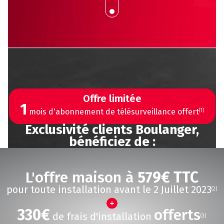
Offre limitée
1
mois d'abonnement de télésurveillance offert
(1)
Exclusivité clients Boulanger,
bénéficiez de :
L'offre maison à
579€ TTC
pour toute installation avant le 2 Juillet 2023
(2)
330€
offerts
de frais d'installation
(3)