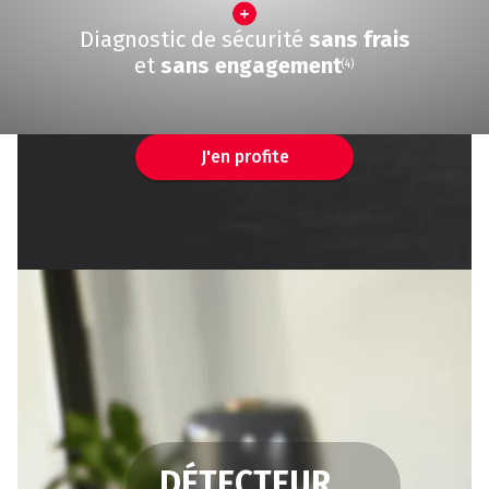
Diagnostic de sécurité
sans frais
et
sans engagement
(4)
J'en profite
DÉTECTEUR