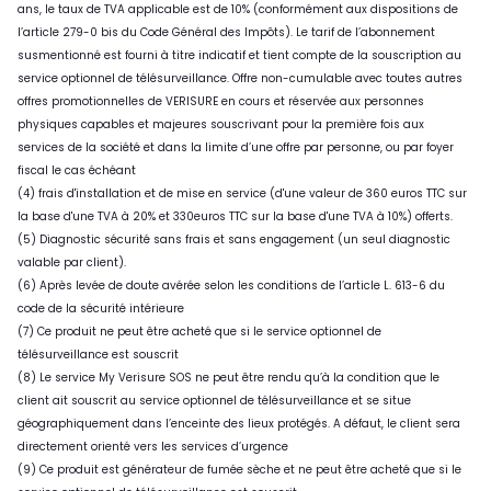
ans, le taux de TVA applicable est de 10% (conformément aux dispositions de
l’article 279-0 bis du Code Général des Impôts). Le tarif de l’abonnement
susmentionné est fourni à titre indicatif et tient compte de la souscription au
service optionnel de télésurveillance. Offre non-cumulable avec toutes autres
offres promotionnelles de VERISURE en cours et réservée aux personnes
physiques capables et majeures souscrivant pour la première fois aux
services de la société et dans la limite d’une offre par personne, ou par foyer
fiscal le cas échéant
(4) frais d'installation et de mise en service (d'une valeur de 360 euros TTC sur
la base d'une TVA à 20% et 330euros TTC sur la base d'une TVA à 10%) offerts.
(5) Diagnostic sécurité sans frais et sans engagement (un seul diagnostic
valable par client).
(6) Après levée de doute avérée selon les conditions de l’article L. 613-6 du
code de la sécurité intérieure
(7) Ce produit ne peut être acheté que si le service optionnel de
télésurveillance est souscrit
(8) Le service My Verisure SOS ne peut être rendu qu’à la condition que le
client ait souscrit au service optionnel de télésurveillance et se situe
géographiquement dans l’enceinte des lieux protégés. A défaut, le client sera
directement orienté vers les services d’urgence
(9) Ce produit est générateur de fumée sèche et ne peut être acheté que si le