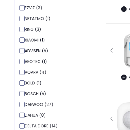
EZVIZ (3)
NETATMO (1)
RING (3)
XIAOMI (1)
ADVISEN (5)
AEOTEC (1)
AQARA (4)
BOLD (1)
BOSCH (5)
DAEWOO (27)
DAHUA (8)
DELTA DORE (14)