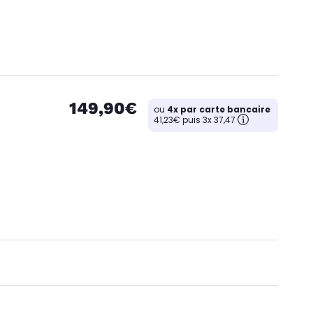
149,90€
ou
4x par carte bancaire
41,23€ puis 3x 37,47