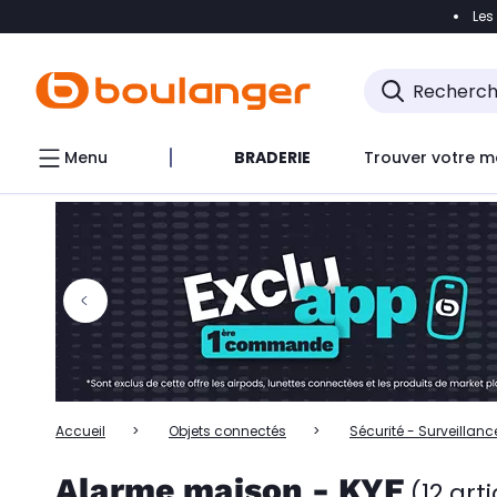
Les
Accéder directement à la navigation
Accéder directem
Accéder directement au chatbot
Menu
BRADERIE
Trouver votre m
Accueil
Objets connectés
Sécurité - Surveillanc
Alarme maison - KYF
(12 art