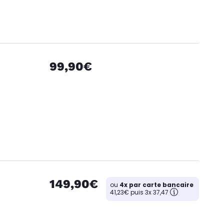
99,90€
149,90€
ou
4x par carte bancaire
41,23€ puis 3x 37,47