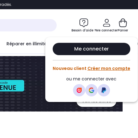
bradés.
ontenu
Accéder directement au pied de page
Besoin d'aide ?
Me connecter
Panier
Réparer en illimité avec
Le Club Infinity
Econ
Me connecter
Nouveau client
Créer mon compte
ou me connecter avec