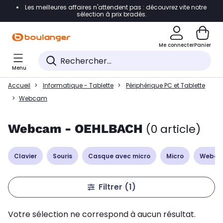
Les meilleures affaires n'attendent pas : découvrez vite notre
Accéder directement à la navigation
sélection à prix bradés.
Accéder directement à la liste des produits
Me connecter
Panier
Accéder directement au contenu
Menu
Accéder directement au pied de page
Accueil
Informatique - Tablette
Périphérique PC et Tablette
Accéder directement au chatbot
Webcam
Webcam - OEHLBACH
(0 article)
Clavier
Souris
Casque avec micro
Micro
Webc
Filtrer
(1)
Votre sélection ne correspond à aucun résultat.