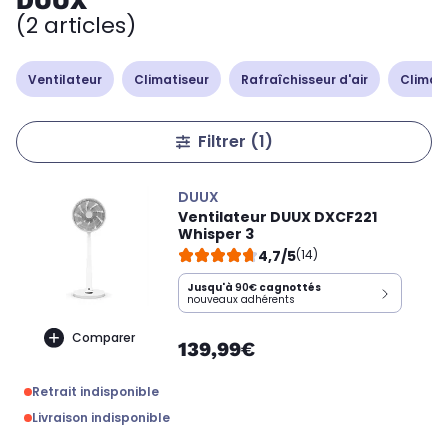
DUUX
(2 articles)
Ventilateur
Climatiseur
Rafraîchisseur d'air
Climati
Filtrer
(1)
DUUX
Ventilateur DUUX DXCF221
Whisper 3
4,7/5
(14)
Jusqu'à
90€
cagnottés
nouveaux adhérents
Comparer
139,99€
Retrait indisponible
Livraison indisponible