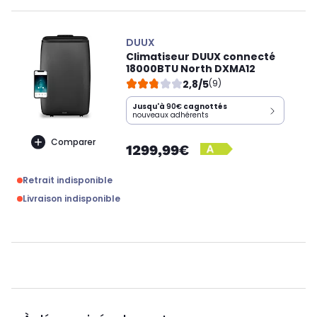
DUUX
Climatiseur DUUX connecté
18000BTU North DXMA12
2,8/5
(9)
Jusqu'à
90€
cagnottés
nouveaux adhérents
Comparer
1299,99€
Retrait indisponible
Livraison indisponible