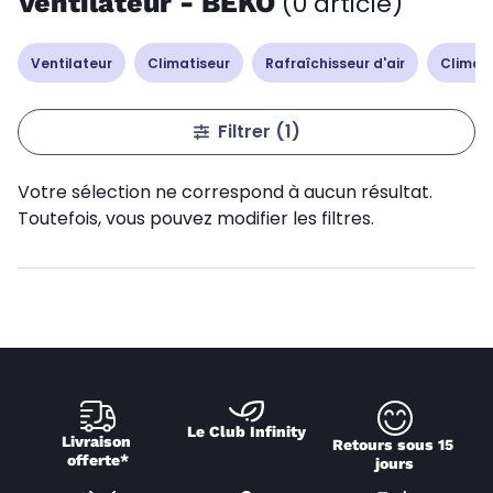
Ventilateur - BEKO
(0 article)
Ventilateur
Climatiseur
Rafraîchisseur d'air
Climati
Filtrer
(1)
Votre sélection ne correspond à aucun résultat.
Toutefois, vous pouvez modifier les filtres.
Le Club Infinity
Livraison 
Retours sous 15 
offerte*
jours