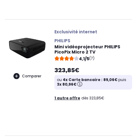
Exclusivité internet
PHILIPS
Mini vidéoprojecteur PHILIPS
PicoPix Micro 2 TV
4,1/5
(7)
323,85€
Comparer
ou
4x Carte bancaire : 89,06€
puis
3x 80,96€
1 autre offre
dès 323,85€