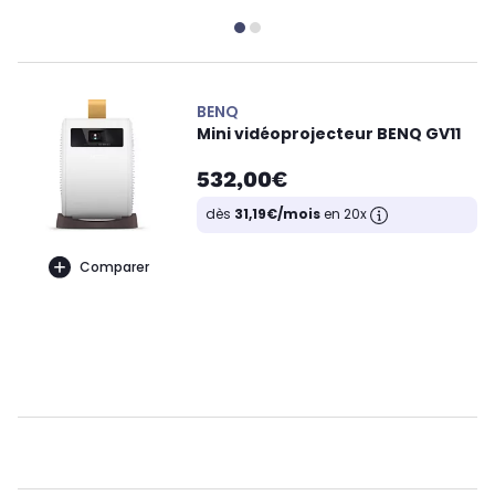
BENQ
Mini vidéoprojecteur BENQ GV11
532,00€
dès
31,19€/mois
en 20x
Comparer