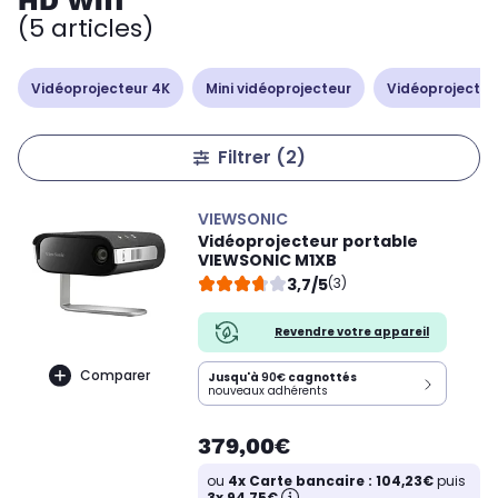
HD Wifi
(5 articles)
Vidéoprojecteur 4K
Mini vidéoprojecteur
Vidéoprojecteur
Filtrer
(2)
VIEWSONIC
Vidéoprojecteur portable
VIEWSONIC M1XB
3,7/5
(3)
Revendre votre appareil
Comparer
Jusqu'à
90€
cagnottés
nouveaux adhérents
379,00€
ou
4x Carte bancaire : 104,23€
puis
3x 94,75€