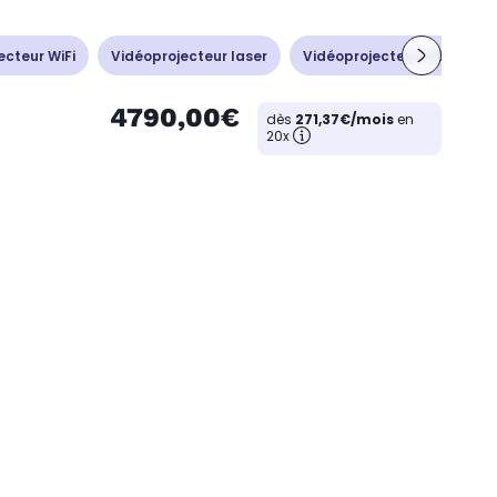
ecteur WiFi
Vidéoprojecteur laser
Vidéoprojecteur LED
4790,00€
dès
271,37€/mois
en
20x