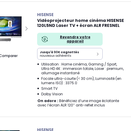
HISENSE
Vidéoprojecteur home cinéma HISENSE
120L5ND Laser TV + écran ALR FRESNEL
Revendre votre
appareil
Jusqu'à
90€
cagnottés
Comparer
nouveaux adhérents
Utilisation : Home cinéma, Gaming / Sport,
Ultra HD 4K : immersion totale, Laser : premium,
allumage instantané
Focale ultra-courte (< 30 cm), Luminosité (en
lumens ISO) : 3375.0
Smart TV
Dolby Vision
On adore :
Bénéficiez d’une image éclatante
avec l’écran ALR 120’’ anti-reflet inclus
HISENSE