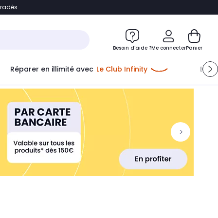
bradés.
ontenu
Accéder directement au pied de page
Besoin d'aide ?
Me connecter
Panier
Réparer en illimité avec
Le Club Infinity
Econ
Me connecter
Nouveau client
Créer mon compte
ou me connecter avec