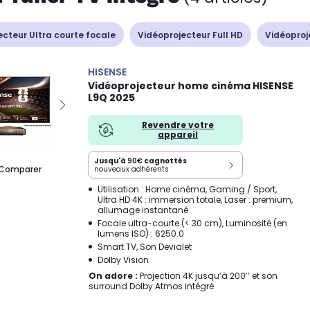
ecteur Ultra courte focale
Vidéoprojecteur Full HD
Vidéoproj
HISENSE
Vidéoprojecteur home cinéma HISENSE
L9Q 2025
Revendre votre
appareil
Jusqu'à
90€
cagnottés
Comparer
nouveaux adhérents
Utilisation : Home cinéma, Gaming / Sport,
Ultra HD 4K : immersion totale, Laser : premium,
allumage instantané
Focale ultra-courte (< 30 cm), Luminosité (en
lumens ISO) : 6250.0
Smart TV, Son Devialet
Dolby Vision
On adore :
Projection 4K jusqu’à 200’’ et son
surround Dolby Atmos intégré