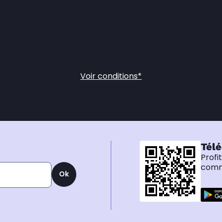
Voir conditions*
Télé
Profi
comma
Ok