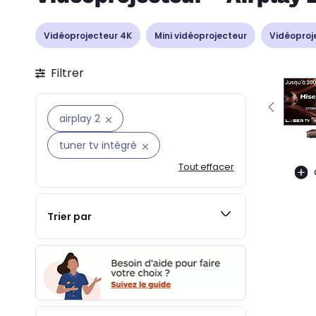
Vidéoprojecteur 4K
Mini vidéoprojecteur
Vidéoproj
Filtrer
airplay 2
tuner tv intégré
Tout effacer
Trier par