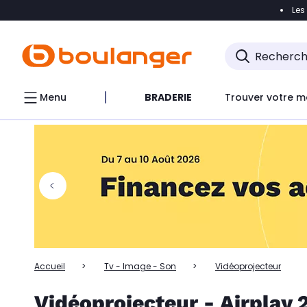
Les
Accéder directement à la navigation
Accéder directem
Accéder directement au chatbot
Menu
BRADERIE
Trouver votre m
Accueil
Tv - Image - Son
Vidéoprojecteur
Vidéoprojecteur - Airplay 