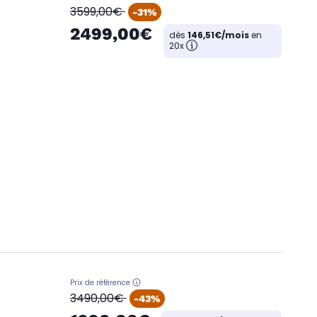
oldPrice
3599,00€
-31%
2499,00€
dès
146,51€/mois
en
20x
Prix de référence
oldPrice
3490,00€
-43%