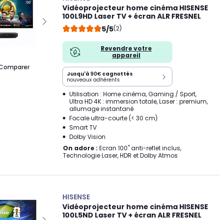
Vidéoprojecteur home cinéma HISENSE
100L9HD Laser TV + écran ALR FRESNEL
5/5
(2)
Revendre votre
appareil
Comparer
Jusqu'à
90€
cagnottés
nouveaux adhérents
Utilisation : Home cinéma, Gaming / Sport,
Ultra HD 4K : immersion totale, Laser : premium,
allumage instantané
Focale ultra-courte (< 30 cm)
Smart TV
Dolby Vision
On adore :
Ecran 100" anti-reflet inclus,
Technologie Laser, HDR et Dolby Atmos
HISENSE
Vidéoprojecteur home cinéma HISENSE
100L5ND Laser TV + écran ALR FRESNEL