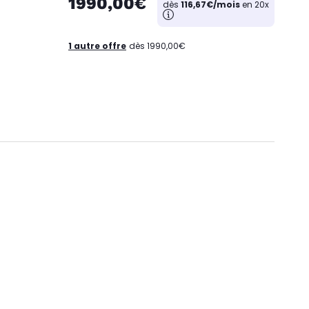
1990,00€
dès
116,67€/mois
en 20x
1 autre offre
dès 1990,00€