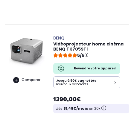
BENQ
Vidéoprojecteur home cinéma
BENQ TK705STi
5/5
(1)
Revendre votre appareil
Comparer
Jusqu'à
90€
cagnottés
nouveaux adhérents
1390,00€
dès
81,49€/mois
en 20x