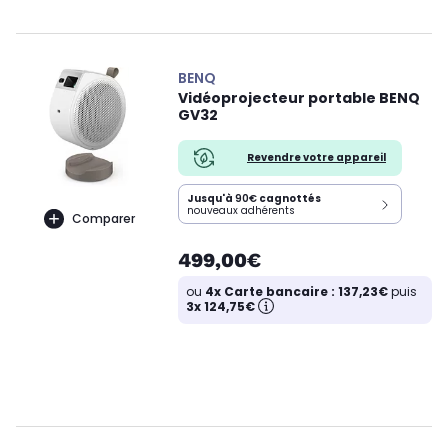
BENQ
Vidéoprojecteur portable BENQ
GV32
Revendre votre appareil
Jusqu'à
90€
cagnottés
nouveaux adhérents
Comparer
499,00€
ou
4x Carte bancaire : 137,23€
puis
3x 124,75€