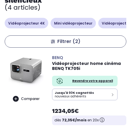
silencieux
(4 articles)
Vidéoprojecteur 4K
Mini vidéoprojecteur
Vidéoprojecteur
Filtrer
(2)
BENQ
Vidéoprojecteur home cinéma
BENQ TK705i
Revendre votre appareil
Jusqu'à
90€
cagnottés
nouveaux adhérents
Comparer
1234,05€
dès
72,35€/mois
en 20x