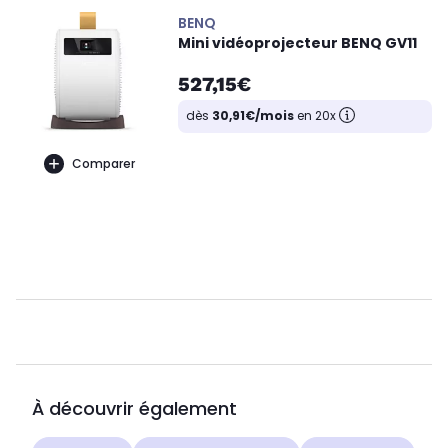
BENQ
Mini vidéoprojecteur BENQ GV11
527,15€
dès
30,91€/mois
en 20x
Comparer
À découvrir également