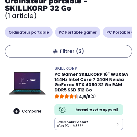
Ordinateur portable -
SKILLKORP 32 Go
(1 article)
Ordinateur portable
PC Portable gamer
PC Portable Cop
Filtrer
(2)
SKILLKORP
PC Gamer SKILLKORP 16" WUXGA
144Hz Intel Core 7 240H Nvidia
GeForce RTX 4050 32 Go RAM
DDR5 SSD 512 Go
4,5/5
(2)
Revendre votre appareil
Comparer
-20€
pour l'achat
d'un PC + M365*