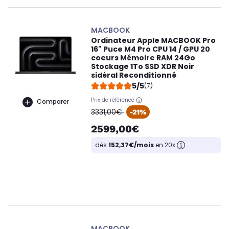
MACBOOK
Ordinateur Apple MACBOOK Pro
16" Puce M4 Pro CPU 14 / GPU 20
coeurs Mémoire RAM 24Go
Stockage 1To SSD XDR Noir
sidéral Reconditionné
5/5
(7)
Prix de référence
Comparer
oldPrice
3331,00€
-21%
2599,00€
dès
152,37€/mois
en 20x
MACBOOK