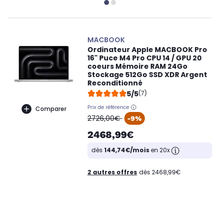
MACBOOK
Ordinateur Apple MACBOOK Pro
16" Puce M4 Pro CPU 14 / GPU 20
coeurs Mémoire RAM 24Go
Stockage 512Go SSD XDR Argent
Reconditionné
5/5
(7)
Prix de référence
Comparer
oldPrice
2726,00€
-9%
2468,99€
dès
144,74€/mois
en 20x
2 autres offres
dès 2468,99€