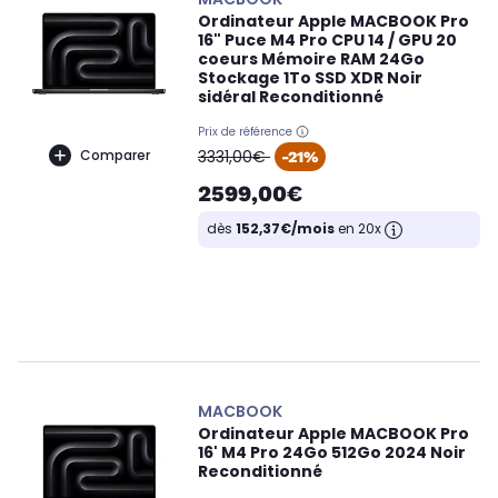
Ordinateur Apple MACBOOK Pro
16" Puce M4 Pro CPU 14 / GPU 20
coeurs Mémoire RAM 24Go
Stockage 1To SSD XDR Noir
sidéral Reconditionné
Prix de référence
oldPrice
Comparer
3331,00€
-21%
2599,00€
dès
152,37€/mois
en 20x
MACBOOK
Ordinateur Apple MACBOOK Pro
16' M4 Pro 24Go 512Go 2024 Noir
Reconditionné