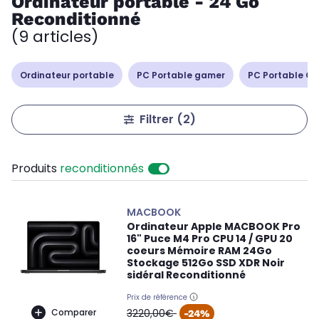
Ordinateur portable - 24 Go
Reconditionné
(9 articles)
Ordinateur portable
PC Portable gamer
PC Portable Cop
Filtrer
(2)
Produits
reconditionnés
MACBOOK
Ordinateur Apple MACBOOK Pro
16" Puce M4 Pro CPU 14 / GPU 20
coeurs Mémoire RAM 24Go
Stockage 512Go SSD XDR Noir
sidéral Reconditionné
Prix de référence
oldPrice
Comparer
3220,00€
-24%