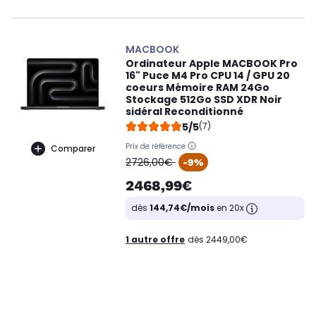
MACBOOK
Ordinateur Apple MACBOOK Pro
16" Puce M4 Pro CPU 14 / GPU 20
coeurs Mémoire RAM 24Go
Stockage 512Go SSD XDR Noir
sidéral Reconditionné
5/5
(7)
Prix de référence
Comparer
oldPrice
2726,00€
-9%
2468,99€
dès
144,74€/mois
en 20x
1 autre offre
dès 2449,00€