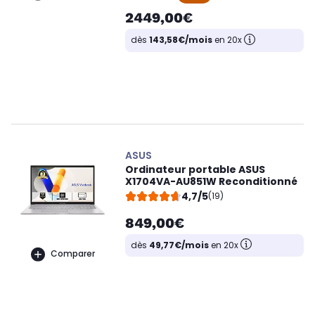
2449,00€
dès
143,58€/mois
en 20x
ASUS
Ordinateur portable ASUS
X1704VA-AU851W Reconditionné
4,7/5
(19)
849,00€
dès
49,77€/mois
en 20x
Comparer