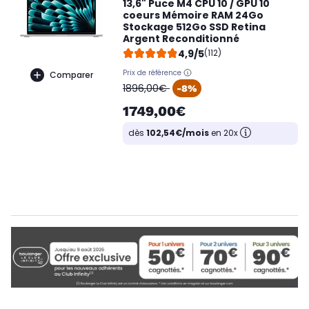
13,6" Puce M4 CPU 10 / GPU 10
coeurs Mémoire RAM 24Go
Stockage 512Go SSD Retina
Argent Reconditionné
4,9/5
(112)
Prix de référence
Comparer
oldPrice
1896,00€
-8%
1749,00€
dès
102,54€/mois
en 20x