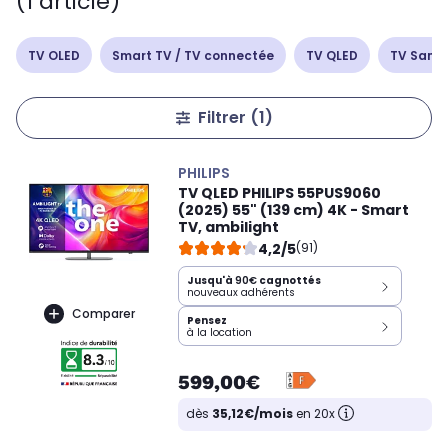
(1 article)
TV OLED
Smart TV / TV connectée
TV QLED
TV Sams
Filtrer
(1)
PHILIPS
TV QLED PHILIPS 55PUS9060
(2025) 55" (139 cm) 4K - Smart
TV, ambilight
4,2/5
(91)
Jusqu'à
90€
cagnottés
nouveaux adhérents
Comparer
Pensez
à la location
599,00€
dès
35,12€/mois
en 20x