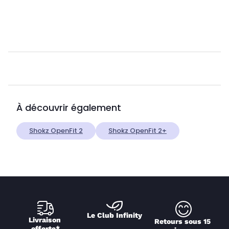
À découvrir également
Shokz OpenFit 2
Shokz OpenFit 2+
Le Club Infinity
Livraison 
Retours sous 15 
offerte*