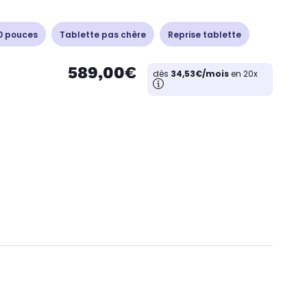
0 pouces
Tablette pas chère
Reprise tablette
589,00€
dès
34,53€/mois
en 20x