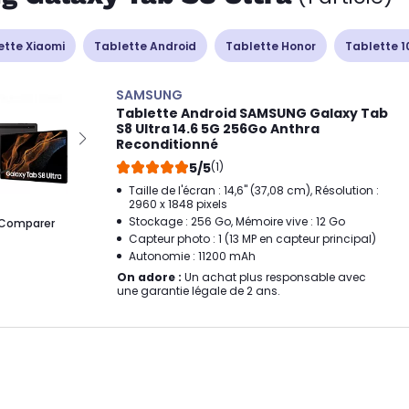
ette Xiaomi
Tablette Android
Tablette Honor
Tablette 1
SAMSUNG
Tablette Android SAMSUNG Galaxy Tab
S8 Ultra 14.6 5G 256Go Anthra
Reconditionné
5/5
(1)
Taille de l'écran : 14,6" (37,08 cm), Résolution :
2960 x 1848 pixels
Stockage : 256 Go, Mémoire vive : 12 Go
Comparer
Capteur photo : 1 (13 MP en capteur principal)
Autonomie : 11200 mAh
On adore :
Un achat plus responsable avec
une garantie légale de 2 ans.