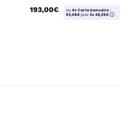
193,00€
ou
4x Carte bancaire :
53,08€
puis
3x 48,25€