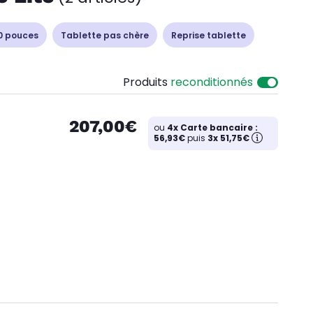
0 pouces
Tablette pas chère
Reprise tablette
Produits
reconditionnés
207,00€
ou
4x Carte bancaire :
56,93€
puis
3x 51,75€