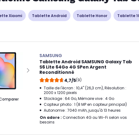
ette Xiaomi
Tablette Android
Tablette Honor
Tablette 1
SAMSUNG
Tablette Android SAMSUNG Galaxy Tab
S6 Lite 64Go 4G SPen Argent
Reconditionné
4,7/5
(9)
Taille de l'écran : 10,4" (26,3 cm), Résolution :
2000 x 1200 pixels
Stockage : 64 Go, Mémoire vive : 4 Go
Comparer
Capteur photo : 1 (8 MP en capteur principal)
Autonomie : 7040 mAh, jusqu'à 13 heures
On adore :
Connection 4G ou Wi-Fi selon vos
besoins