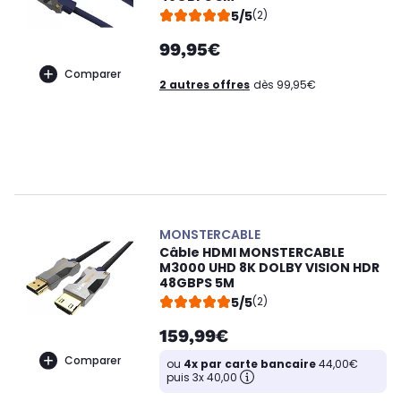
5/5
(2)
99,95€
Comparer
2 autres offres
dès 99,95€
MONSTERCABLE
Câble HDMI MONSTERCABLE
M3000 UHD 8K DOLBY VISION HDR
48GBPS 5M
5/5
(2)
159,99€
Comparer
ou
4x par carte bancaire
44,00€
puis 3x 40,00