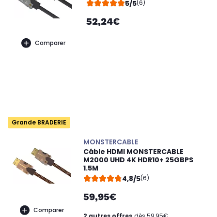
5/5
(6)
52,24€
Comparer
Grande BRADERIE
MONSTERCABLE
Câble HDMI MONSTERCABLE
M2000 UHD 4K HDR10+ 25GBPS
1.5M
4,8/5
(6)
59,95€
Comparer
2 autres offres
dès 59,95€