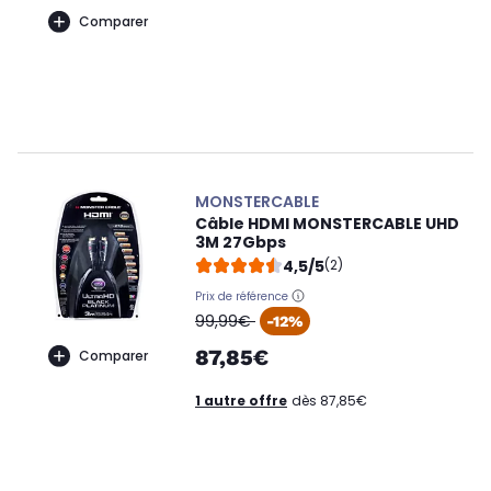
Comparer
MONSTERCABLE
Câble HDMI MONSTERCABLE UHD
3M 27Gbps
4,5/5
(2)
Prix de référence
oldPrice
99,99€
-12%
87,85€
Comparer
1 autre offre
dès 87,85€