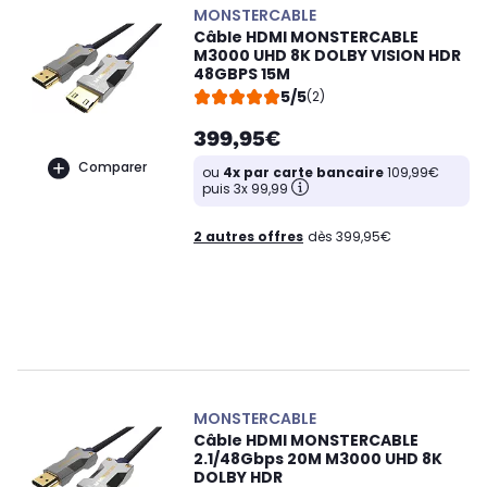
MONSTERCABLE
Câble HDMI MONSTERCABLE
M3000 UHD 8K DOLBY VISION HDR
48GBPS 15M
5/5
(2)
399,95€
Comparer
ou
4x par carte bancaire
109,99€
puis 3x 99,99
2 autres offres
dès 399,95€
MONSTERCABLE
Câble HDMI MONSTERCABLE
2.1/48Gbps 20M M3000 UHD 8K
DOLBY HDR