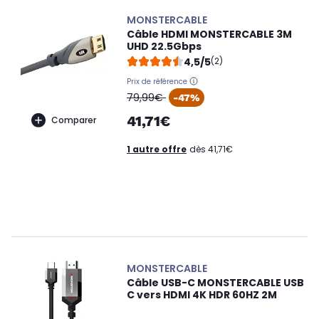
MONSTERCABLE
Câble HDMI MONSTERCABLE 3M
UHD 22.5Gbps
4,5/5
(2)
Prix de référence
oldPrice
79,99€
-47%
41,71€
Comparer
1 autre offre
dès 41,71€
MONSTERCABLE
Câble USB-C MONSTERCABLE USB
C vers HDMI 4K HDR 60HZ 2M