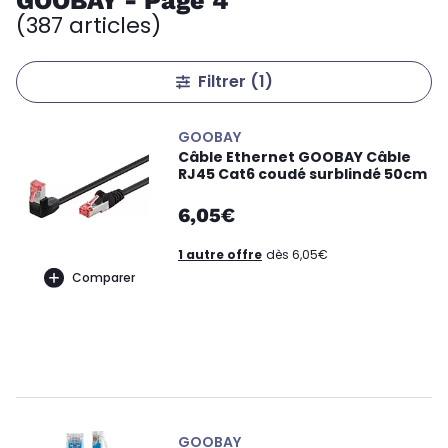
GOOBAY - Page 4
(387 articles)
Filtrer
(1)
GOOBAY
Câble Ethernet GOOBAY Câble
RJ45 Cat6 coudé surblindé 50cm
6,05€
1 autre offre
dès 6,05€
Comparer
GOOBAY