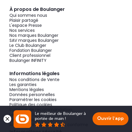
À propos de Boulanger
Qui sommes nous
Plaisir partagé
L'espace Presse
Nos services
Nos marques Boulanger
SAV marques Boulanger
Le Club Boulanger
Fondation Boulanger
Client professionnel
Boulanger INFINITY
Informations légales
Nos conditions de Vente
Les garanties
Mentions légales
Données personnelles
Paramétrer les cookies
Politique des cookies
Système de recommandation
Le meilleur de Boulanger à 
Les avis en ligne
Ouvrir l'app
portée de main !
Lutte contre la corruption
Accessibilité : partiellement conforme
Informations sécurité