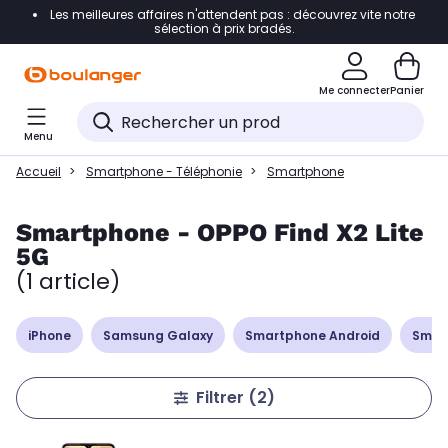
Les meilleures affaires n'attendent pas : découvrez vite notre
Accéder directement à la navigation
sélection à prix bradés.
Accéder directement à la liste des produits
Me connecter
Panier
Accéder directement au contenu
Menu
Accéder directement au pied de page
Accueil
Smartphone - Téléphonie
Smartphone
Accéder directement au chatbot
Smartphone - OPPO Find X2 Lite
5G
(1 article)
iPhone
Samsung Galaxy
Smartphone Android
Smar
Filtrer
(2)