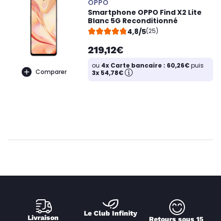
OPPO
Smartphone OPPO Find X2 Lite
Blanc 5G Reconditionné
4,8/5
(25)
219,12€
ou
4x Carte bancaire : 60,26€
puis
Comparer
3x 54,78€
Le Club Infinity
Livraison 
Retours sous 15 