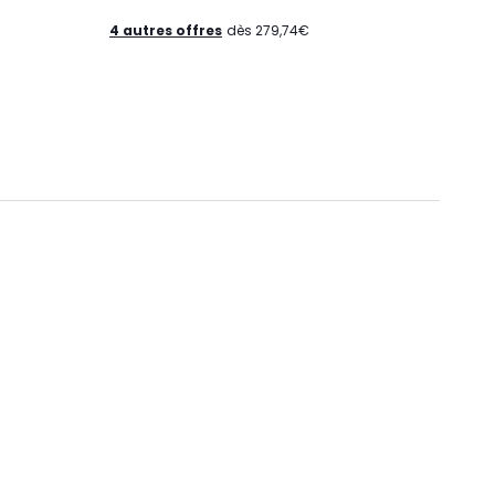
4 autres offres
dès 279,74€