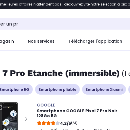
 meilleures affaires n'attendent pas : découvrez vite notre sélection à prix 
ent à la liste des produits
Accéder directement au c
agasin
Nos services
Télécharger l'application
 7 Pro Etanche (immersible)
(1 
Smartphone 5G
Smartphone pliable
Smartphone Xiaomi
GOOGLE
Smartphone GOOGLE Pixel 7 Pro Noir
128Go 5G
4,2/5
(61)