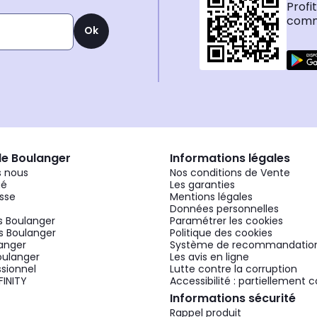
Profi
comma
Ok
de Boulanger
Informations légales
 nous
Nos conditions de Vente
gé
Les garanties
sse
Mentions légales
Données personnelles
 Boulanger
Paramétrer les cookies
 Boulanger
Politique des cookies
langer
Système de recommandatio
oulanger
Les avis en ligne
ssionnel
Lutte contre la corruption
FINITY
Accessibilité : partiellement
Informations sécurité
Rappel produit