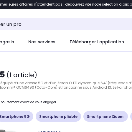
 meilleures affaires n'attendent pas : découvrez vite notre sélection à prix 
ent à la liste des produits
Accéder directement au c
agasin
Nos services
Télécharger l'application
5
(1 article)
équipé d’une vitesse 5G et d’un écran OLED dynamique 6,4" (fréquence d’ac
Qualcomm® QCM6490 (Octa-Core) et fonctionne sous Android 13. Le Fairphone
remboursement avant de vous engager.
Smartphone 5G
Smartphone pliable
Smartphone Xiaomi