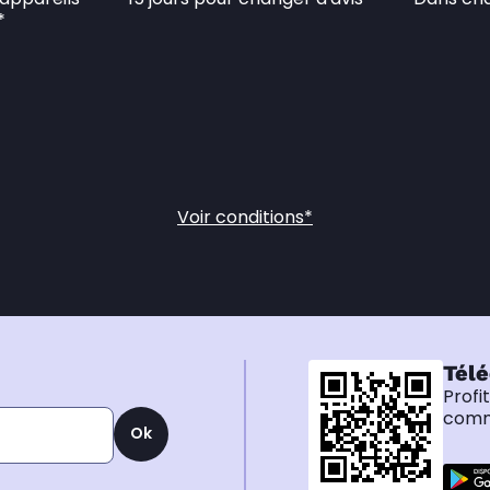
*
Voir conditions*
Télé
Profi
comma
Ok