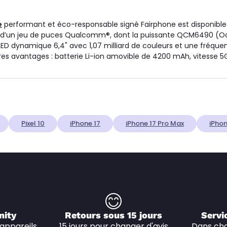
e
performant et éco-responsable signé Fairphone est disponible 
oté d’un jeu de puces Qualcomm®, dont la puissante QCM6490 (O
LED dynamique 6,4" avec 1,07 milliard de couleurs et une fréquen
es avantages : batterie Li-ion amovible de 4200 mAh, vitesse 5G,
Pixel 10
iPhone 17
iPhone 17 Pro Max
iPhon
nity
Retours sous 15 jours
Servi
appareils 
15 jours pour changer d'avis
Dans cha