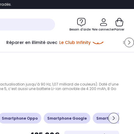
bradés.
ontenu
Accéder directement au pied de page
Besoin d'aide ?
Me connecter
Panier
Réparer en illimité avec
Le Club Infinity
Econ
Me connecter
Nouveau client
Créer mon compte
ou me connecter avec
tualisation jusqu’à 90 Hz, 1,07 milliard de couleurs). Doté d’une
 5, c’est aussi une batterie Li-ion amovible de 4 200 mAh, 8 Go
Smartphone Oppo
Smartphone Google
Smartphone Sony X