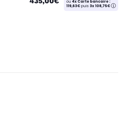
435,00€
ou
4x Carte bancaire :
119,63€
puis
3x 108,75€