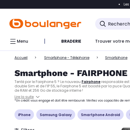
Les
Accéder directement à la navigation
Accéder directem
Accéder directement au chatbot
Menu
BRADERIE
Trouver votre m
Accueil
Smartphone - Téléphonie
Smartphone
Smartphone - FAIRPHONE 
Tenté par le Fairphone 5 ? Le nouveau
Fairphone
responsable est 
double Sim et de l’IP 55, le Fairphone 5 est boosté par la puce 
de RAM et 256 Go de stockage interne !
Lire la suite
*Un crédit vous engage et doit être remboursé. Vérifiez vos capacités de 
iPhone
Samsung Galaxy
Smartphone Android