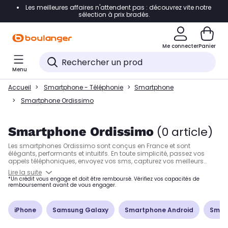
Les meilleures affaires n'attendent pas : découvrez vite notre
Accéder directement à la navigation
sélection à prix bradés.
Accéder directement à la liste des produits
Me connecter
Panier
Accéder directement au contenu
Menu
Accéder directement au pied de page
Accueil
Smartphone - Téléphonie
Smartphone
Accéder directement au chatbot
Smartphone Ordissimo
Smartphone Ordissimo
(0 article)
Les smartphones Ordissimo sont conçus en France et sont
élégants, performants et intuitifs. En toute simplicité, passez vos
appels téléphoniques, envoyez vos sms, capturez vos meilleurs
moments et téléchargez vos applis préférées.
Lire la suite
*Un crédit vous engage et doit être remboursé. Vérifiez vos capacités de
remboursement avant de vous engager.
iPhone
Samsung Galaxy
Smartphone Android
Smar