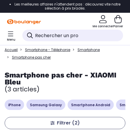
Les meilleures affaires n'attendent pas : découvrez vite notre
Accéder directement à la navigation
sélection à prix bradés.
Accéder directement à la liste des produits
Me connecter
Panier
Accéder directement au contenu
Menu
Accéder directement au pied de page
Accueil
Smartphone - Téléphonie
Smartphone
Accéder directement au chatbot
Smartphone pas cher
Smartphone pas cher - XIAOMI
Bleu
(3 articles)
iPhone
Samsung Galaxy
Smartphone Android
Smar
Filtrer
(2)