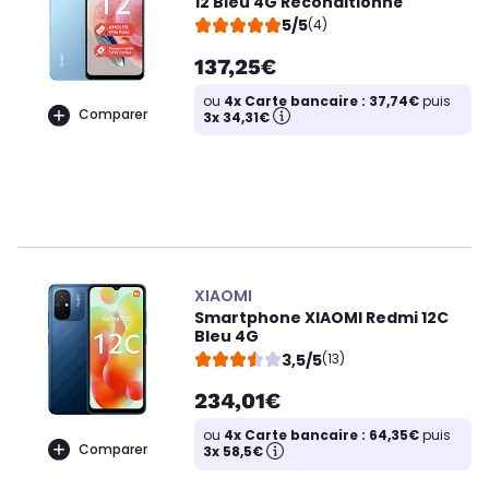
12 Bleu 4G Reconditionné
5/5
(4)
137,25€
ou
4x Carte bancaire : 37,74€
puis
Comparer
3x 34,31€
XIAOMI
Smartphone XIAOMI Redmi 12C
Bleu 4G
3,5/5
(13)
234,01€
ou
4x Carte bancaire : 64,35€
puis
Comparer
3x 58,5€