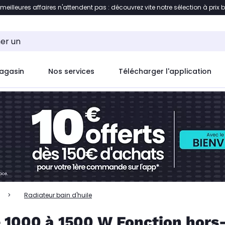
 meilleures affaires n'attendent pas : découvrez vite notre sélection à prix 
ent à la liste des produits
Accéder directement au c
agasin
Nos services
Télécharger l'application
Radiateur bain d'huile
e 1000 à 1500 W Fonction hors