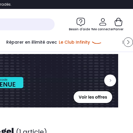
bradés.
ontenu
Accéder directement au pied de page
Besoin d'aide ?
Me connecter
Panier
Réparer en illimité avec
Le Club Infinity
Econ
Me connecter
Nouveau client
Créer mon compte
ou me connecter avec
-gel
(1 article)