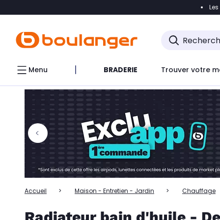
Les
Accéder directement à la navigation
Accéder directem
Accéder directement au chatbot
Menu
BRADERIE
Trouver votre m
Accueil
Maison - Entretien - Jardin
Chauffage
Radiateur bain d'huile - D