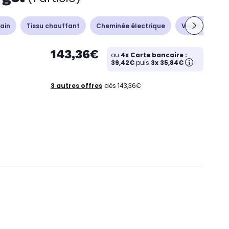
ain
Tissu chauffant
Cheminée électrique
Ventilation - 
143,36€
ou
4x Carte bancaire :
39,42€
puis
3x 35,84€
3 autres offres
dès 143,36€