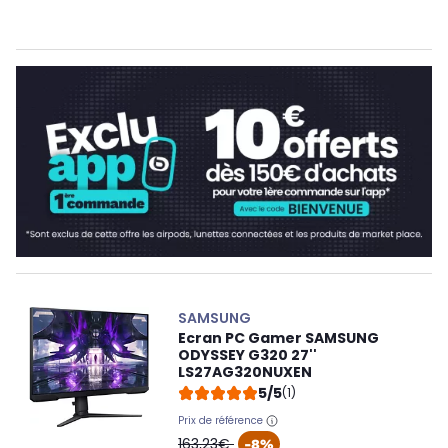
SAMSUNG
Ecran PC Gamer SAMSUNG
ODYSSEY G320 27''
LS27AG320NUXEN
5/5
(1)
Prix de référence
oldPrice
163,23€
-8%