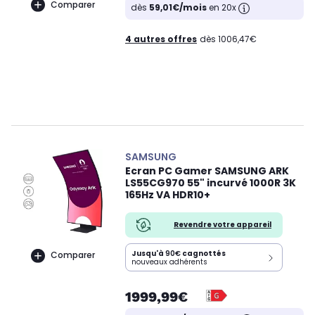
Comparer
dès
59,01€/mois
en 20x
4 autres offres
dès 1006,47€
SAMSUNG
Ecran PC Gamer SAMSUNG ARK
LS55CG970 55" incurvé 1000R 3K
165Hz VA HDR10+
Revendre votre appareil
Jusqu'à
90€
cagnottés
Comparer
nouveaux adhérents
1999,99€