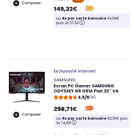
Comparer
149,32€
ou
4x par carte bancaire
41,06€
puis 3x 37,33
Exclusivité internet
SAMSUNG
Ecran PC Gamer SAMSUNG
ODYSSEY G5 G51A Plat 32'' VA
4,6/5
(15)
298,71€
Comparer
ou
4x par carte bancaire
82,15€ puis
3x 74,68