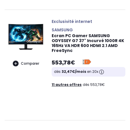
Exclusivité internet
SAMSUNG
Ecran PC Gamer SAMSUNG
ODYSSEY G7 37" Incurvé 1000R 4K
165Hz VA HDR 600 HDMI 2.1 AMD
FreeSync
553,78€
Comparer
dès
32,47€/mois
en 20x
11 autres offres
dès 553,78€