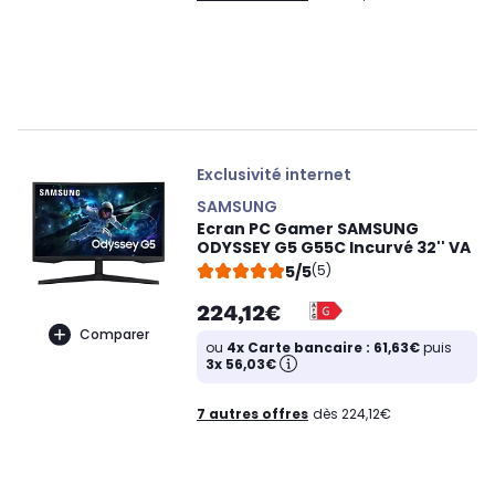
Exclusivité internet
SAMSUNG
Ecran PC Gamer SAMSUNG
ODYSSEY G5 G55C Incurvé 32'' VA
5/5
(5)
224,12€
Comparer
ou
4x Carte bancaire : 61,63€
puis
3x 56,03€
7 autres offres
dès 224,12€