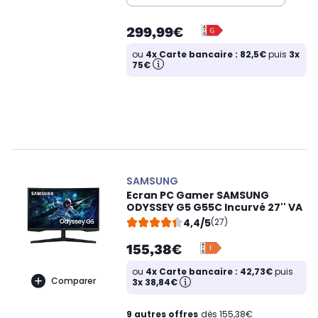
299,99€
ou
4x Carte bancaire : 82,5€
puis
3x
75€
SAMSUNG
Ecran PC Gamer SAMSUNG
ODYSSEY G5 G55C Incurvé 27'' VA
4,4/5
(27)
155,38€
ou
4x Carte bancaire : 42,73€
puis
Comparer
3x 38,84€
9 autres offres
dès 155,38€