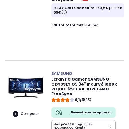
ou
4x Carte bancaire : 60,5€
puis
3x
55€
1 autre offre
dès 149,56€
SAMSUNG
Ecran PC Gamer SAMSUNG
ODYSSEY G5 34" Incurvé 1000R
WQHD 165Hz VA HDR10 AMD
FreeSync
4,1/5
(35)
Revendre votre appareil
Comparer
Jusqu'à
90€
cagnottés
nouveaux adhérents