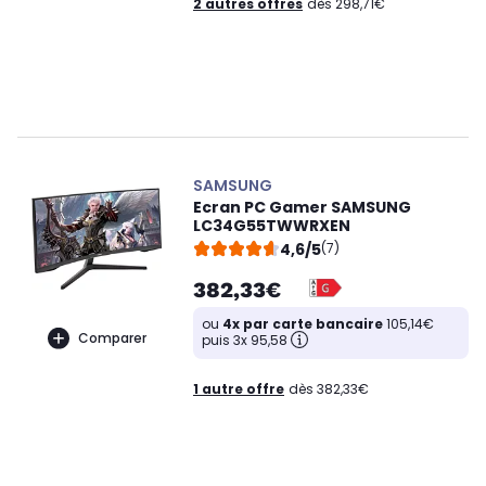
2 autres offres
dès 298,71€
SAMSUNG
Ecran PC Gamer SAMSUNG
LC34G55TWWRXEN
4,6/5
(7)
382,33€
ou
4x par carte bancaire
105,14€
Comparer
puis 3x 95,58
1 autre offre
dès 382,33€