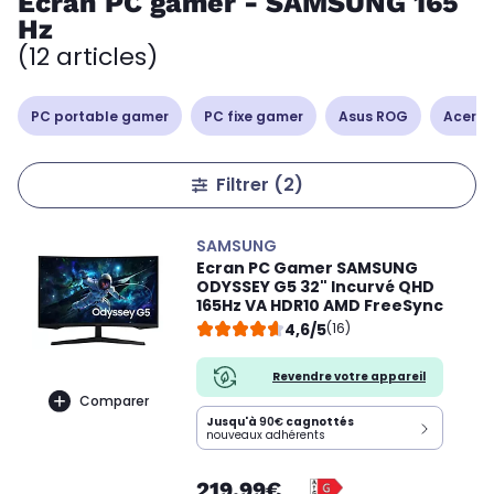
Ecran PC gamer - SAMSUNG 165
Hz
(12 articles)
PC portable gamer
PC fixe gamer
Asus ROG
Acer Ni
Filtrer
(2)
SAMSUNG
Ecran PC Gamer SAMSUNG
ODYSSEY G5 32" Incurvé QHD
165Hz VA HDR10 AMD FreeSync
4,6/5
(16)
Revendre votre appareil
Comparer
Jusqu'à
90€
cagnottés
nouveaux adhérents
219,99€