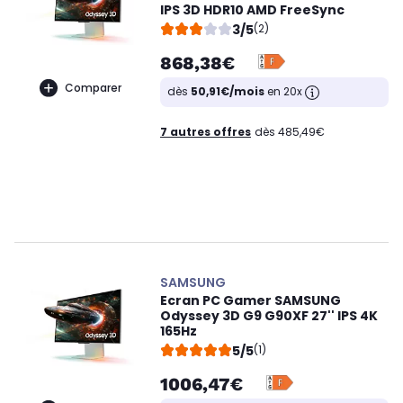
IPS 3D HDR10 AMD FreeSync
3/5
(2)
868,38€
Comparer
dès
50,91€/mois
en 20x
7 autres offres
dès 485,49€
SAMSUNG
Ecran PC Gamer SAMSUNG
Odyssey 3D G9 G90XF 27'' IPS 4K
165Hz
5/5
(1)
1006,47€