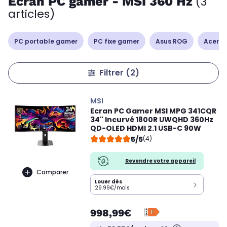
Ecran PC gamer - MSI 360 Hz
(3
articles)
PC portable gamer
PC fixe gamer
Asus ROG
Acer Ni
Filtrer
(2)
MSI
Ecran PC Gamer MSI MPG 341CQR
34" Incurvé 1800R UWQHD 360Hz
QD-OLED HDMI 2.1 USB-C 90W
5/5
(4)
Revendre votre appareil
Comparer
Louer dès
29.99€/mois
998,99€