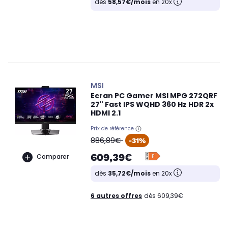
dès
58,57€/mois
en 20x
MSI
Ecran PC Gamer MSI MPG 272QRF
27" Fast IPS WQHD 360 Hz HDR 2x
HDMI 2.1
Prix de référence
oldPrice
886,89€
-31%
609,39€
Comparer
dès
35,72€/mois
en 20x
6 autres offres
dès 609,39€