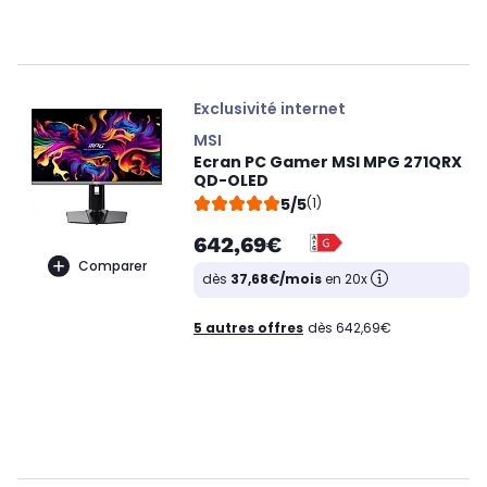
Exclusivité internet
MSI
Ecran PC Gamer MSI MPG 271QRX
QD-OLED
5/5
(1)
642,69€
Comparer
dès
37,68€/mois
en 20x
5 autres offres
dès 642,69€