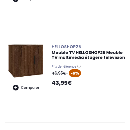
HELLOSHOP26
Meuble TV HELLOSHOP26 Meuble
TV multimédia étagère télévision
Prix de référence
oldPrice
46,95€
-6%
43,95€
Comparer