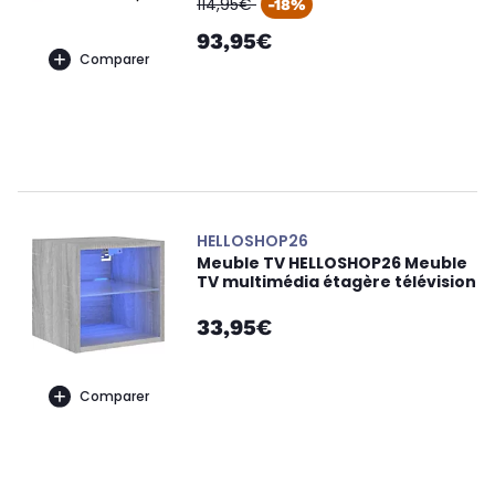
oldPrice
114,95€
-18%
93,95€
Comparer
HELLOSHOP26
Meuble TV HELLOSHOP26 Meuble
TV multimédia étagère télévision
33,95€
Comparer