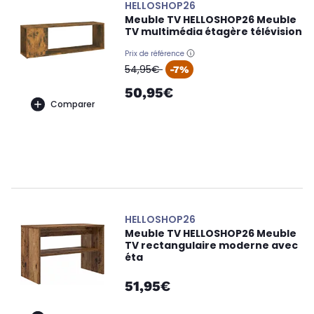
HELLOSHOP26
Meuble TV HELLOSHOP26 Meuble
TV multimédia étagère télévision
Prix de référence
oldPrice
54,95€
-7%
50,95€
Comparer
HELLOSHOP26
Meuble TV HELLOSHOP26 Meuble
TV rectangulaire moderne avec
éta
51,95€