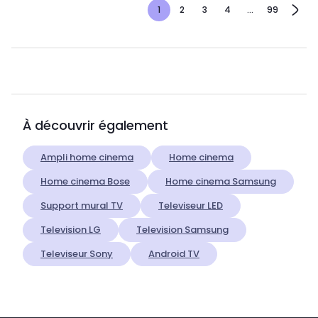
1
2
3
4
...
99
À découvrir également
Ampli home cinema
Home cinema
Home cinema Bose
Home cinema Samsung
Support mural TV
Televiseur LED
Television LG
Television Samsung
Televiseur Sony
Android TV