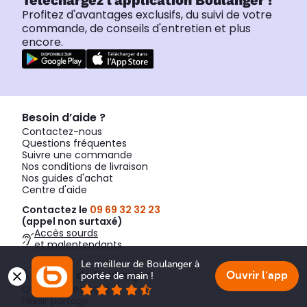
Téléchargez l'application Boulanger !
Profitez d'avantages exclusifs, du suivi de votre
commande, de conseils d'entretien et plus
encore.
Besoin d’aide ?
Contactez-nous
Questions fréquentes
Suivre une commande
Nos conditions de livraison
Nos guides d'achat
Centre d'aide
Contactez le
09 69 32 32 23
(appel non surtaxé)
Accès sourds
et malentendants
Le meilleur de Boulanger à 
À propos de Boulanger
Ouvrir l'app
portée de main !
Qui sommes nous
Plaisir partagé