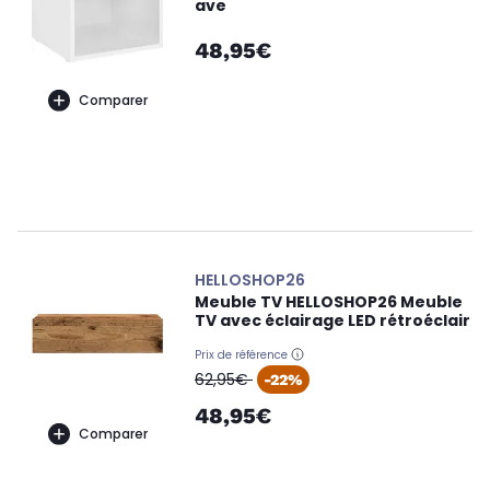
ave
48,95€
Comparer
HELLOSHOP26
Meuble TV HELLOSHOP26 Meuble
TV avec éclairage LED rétroéclair
Prix de référence
oldPrice
62,95€
-22%
48,95€
Comparer