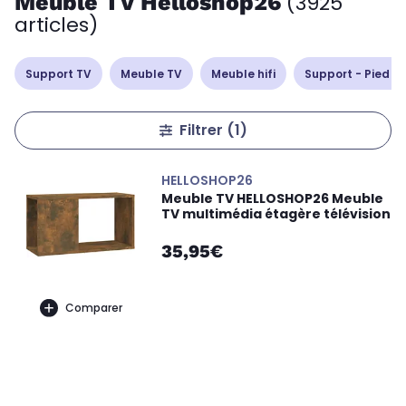
Meuble TV Helloshop26
(3925
articles)
Support TV
Meuble TV
Meuble hifi
Support - Pied d
Filtrer
(1)
HELLOSHOP26
Meuble TV HELLOSHOP26 Meuble
TV multimédia étagère télévision
35,95€
Comparer