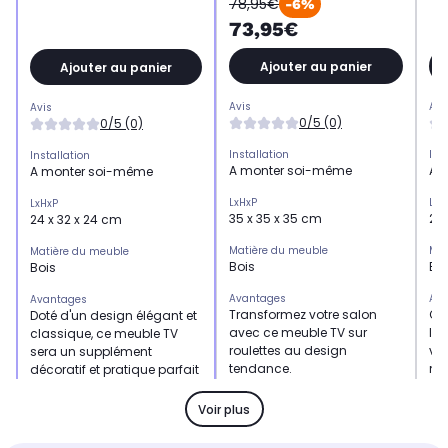
78,95€
-6%
73,95€
Ajouter au panier
Ajouter au panier
Avis
Avi
Avis
0/5 (0)
0/5 (0)
Installation
Ins
Installation
A monter soi-même
A 
A monter soi-même
LxHxP
LxH
LxHxP
35 x 35 x 35 cm
28.
24 x 32 x 24 cm
Matière du meuble
Mat
Matière du meuble
Bois
Bo
Bois
Avantages
Ava
Avantages
Transformez votre salon
Cet
Doté d'un design élégant et
avec ce meuble TV sur
la 
classique, ce meuble TV
roulettes au design
vot
sera un supplément
tendance.
max
décoratif et pratique parfait
gar
à votre décor.
sa
Voir plus
Recommandé pour un téléviseur
Rec
Recommandé pour un téléviseur