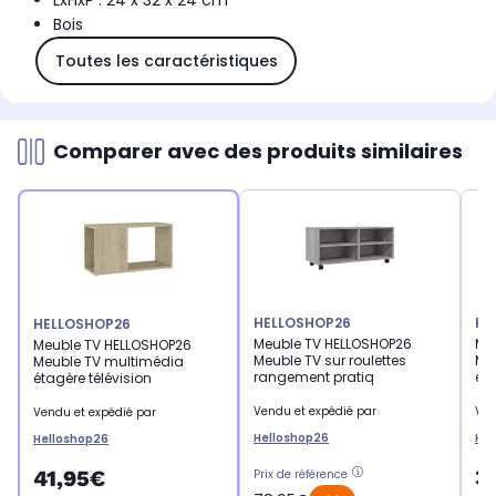
LxHxP : 24 x 32 x 24 cm
Bois
Toutes les caractéristiques
Comparer avec des produits similaires
HELLOSHOP26
HE
HELLOSHOP26
Meuble TV HELLOSHOP26
Me
Meuble TV HELLOSHOP26
Meuble TV sur roulettes
Me
Meuble TV multimédia
rangement pratiq
éta
étagère télévision
Vendu et expédié par
Ven
Vendu et expédié par
Helloshop26
Hel
Helloshop26
3
41,95€
Prix de référence