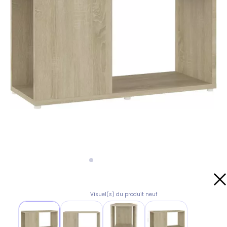
Visuel(s) du produit neuf