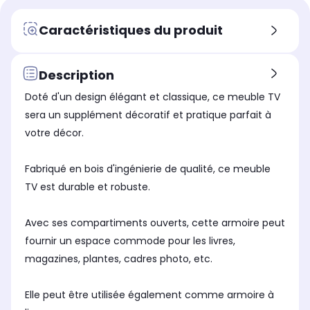
de
de
de
jusqu'à 23 pouces
ju
jusqu'à 23 pouces
Caractéristiques du produit
Cache câble
Cac
Cache câble
Non
No
Non
Support TV intégré
Sup
Support TV intégré
Description
Non
No
Non
Doté d'un design élégant et classique, ce meuble TV
Matériau
Mat
Matériau
Bois
Bo
Bois
sera un supplément décoratif et pratique parfait à
votre décor.
Coloris
Col
Coloris
Bois
Bo
Bois
Fabriqué en bois d'ingénierie de qualité, ce meuble
Matériau
Mat
Matériau
Bois
Bo
Bois
TV est durable et robuste.
Avec ses compartiments ouverts, cette armoire peut
fournir un espace commode pour les livres,
magazines, plantes, cadres photo, etc.
Elle peut être utilisée également comme armoire à