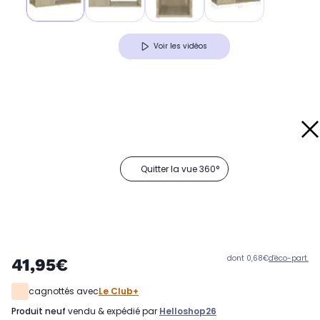
Voir les vidéos
Quitter la vue 360°
dont 0,68€
d'éco-part.
41,95€
cagnottés avec
Le Club+
produit neuf
vendu & expédié par
Helloshop26