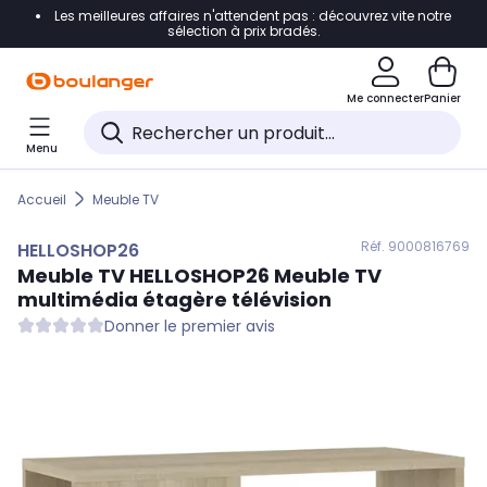
Les meilleures affaires n'attendent pas : découvrez vite notre
Accéder directement à la navigation
sélection à prix bradés.
Accéder directement au contenu
Me connecter
Panier
Accéder directement au pied de page
Menu
Accéder directement au chatbot
Accueil
Meuble TV
Réf. 900
0816769
HELLOSHOP26
Meuble TV
HELLOSHOP26
Meuble TV
multimédia étagère télévision
Donner le premier avis