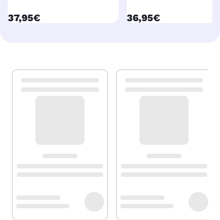
currentPrice
currentPrice
37,95€
36,95€