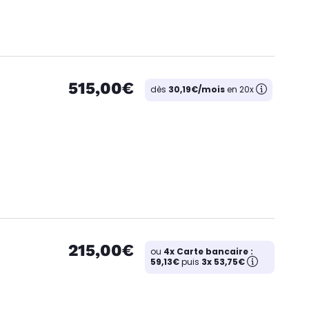
515,00€
dès
30,19€/mois
en 20x
215,00€
ou
4x Carte bancaire :
59,13€
puis
3x 53,75€