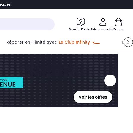
bradés.
ontenu
Accéder directement au pied de page
Besoin d'aide ?
Me connecter
Panier
Réparer en illimité avec
Le Club Infinity
Econ