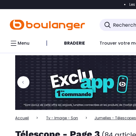
Les
Accéder directement à la navigation
Accéder directem
Accéder directement au chatbot
Menu
BRADERIE
Trouver votre m
Accueil
Tv - Image - Son
Jumelles - Télescopes
Télescope - Page 3
(84 articl