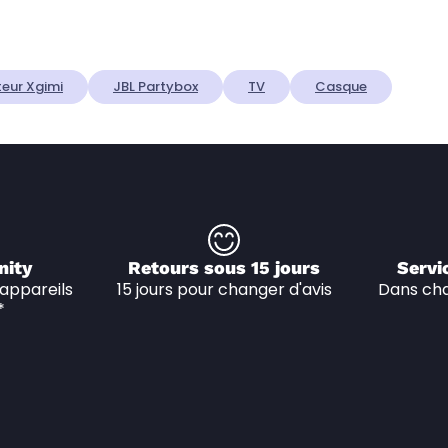
eur Xgimi
JBL Partybox
TV
Casque
nity
Retours sous 15 jours
Servi
appareils 
15 jours pour changer d'avis
Dans cha
*