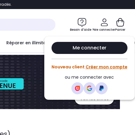
bradés.
ontenu
Accéder directement au pied de page
Besoin d'aide ?
Me connecter
Panier
Réparer en illimité avec
Le Club Infinity
Econ
Me connecter
Nouveau client
Créer mon compte
ou me connecter avec
les)