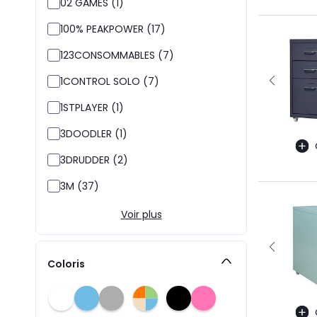
02 GAMES (1)
100% PEAKPOWER (17)
123CONSOMMABLES (7)
1CONTROL SOLO (7)
1STPLAYER (1)
3DOODLER (1)
3DRUDDER (2)
3M (37)
Voir plus
Coloris