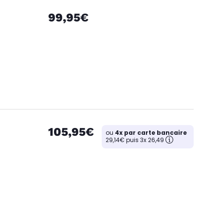
99,95€
105,95€
ou
4x par carte bancaire
29,14€ puis 3x 26,49