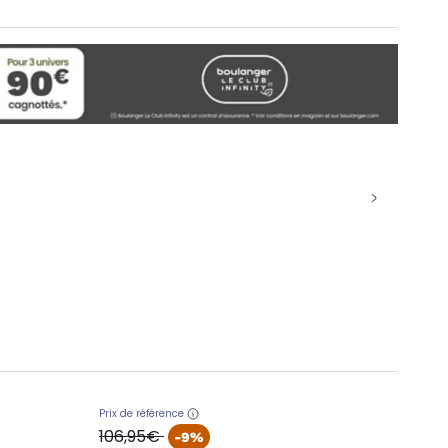
Prix de référence
oldPrice
106,95€
-9%