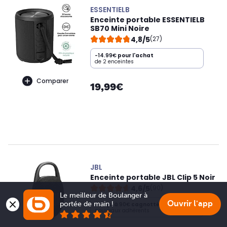
ESSENTIELB
Enceinte portable ESSENTIELB
SB70 Mini Noire
4,8/5
(27)
-14.99€
pour l'achat
de 2 enceintes
Comparer
19,99€
JBL
Enceinte portable JBL Clip 5 Noir
4,6/5
(90)
Le meilleur de Boulanger à 
Ouvrir l'app
portée de main !
Jusqu'à
90€
cagnottés
nouveaux adhérents