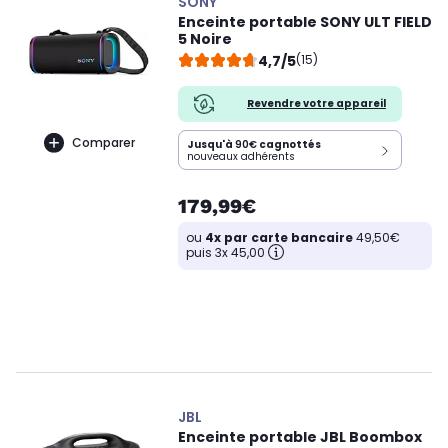
SONY
Enceinte portable SONY ULT FIELD
5 Noire
4,7/5
(15)
Revendre votre appareil
Comparer
Jusqu'à
90€
cagnottés
nouveaux adhérents
179,99€
ou
4x par carte bancaire
49,50€
puis 3x 45,00
JBL
Enceinte portable JBL Boombox