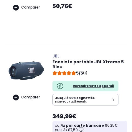
50,76€
Comparer
JBL
Enceinte portable JBL Xtreme 5
Bleu
5/5
(1)
Revendre votre appareil
Comparer
Jusqu'à
90€
cagnottés
nouveaux adhérents
349,99€
ou
4x par carte bancaire
96,25€
puis 3x 87,50