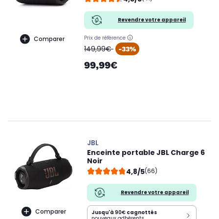
Revendre votre appareil
Prix de référence
Comparer
oldPrice
149,99€
-33%
99,99€
JBL
Enceinte portable JBL Charge 6
Noir
4,8/5
(66)
Revendre votre appareil
Comparer
Jusqu'à
90€
cagnottés
nouveaux adhérents