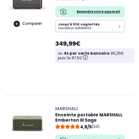
Revendre votre appareil
Comparer
Jusqu'à
90€
cagnottés
nouveaux adhérents
349,99€
ou
4x par carte bancaire
96,25€
puis 3x 87,50
MARSHALL
Enceinte portable MARSHALL
Emberton III Sage
4,8/5
(34)