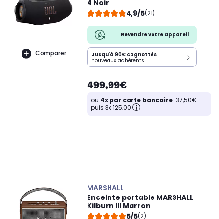
4 Noir
4,9/5
(21)
Revendre votre appareil
Comparer
Jusqu'à
90€
cagnottés
nouveaux adhérents
499,99€
ou
4x par carte bancaire
137,50€
puis 3x 125,00
MARSHALL
Enceinte portable MARSHALL
Kilburn III Marron
5/5
(2)