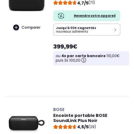
4,7/5
(71)
Revendre votre appareil
Comparer
Jusqu'à
90€
cagnottés
nouveaux adhérents
399,99€
ou
4x par carte bancaire
110,00€
puis 3x 100,00
BOSE
Enceinte portable BOSE
SoundLink Plus Noir
4,6/5
(29)