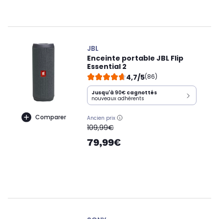
JBL
Enceinte portable JBL Flip
Essential 2
4,7/5
(86)
Jusqu'à
90€
cagnottés
nouveaux adhérents
Comparer
Ancien prix
oldPrice
109,99€
79,99€