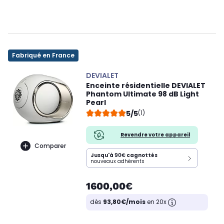
Fabriqué en France
DEVIALET
Enceinte résidentielle DEVIALET
Phantom Ultimate 98 dB Light
Pearl
5/5
(1)
Revendre votre appareil
Comparer
Jusqu'à
90€
cagnottés
nouveaux adhérents
1600,00€
dès
93,80€/mois
en 20x