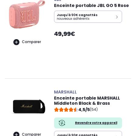
Enceinte portable JBL GO 5 Rose
Jusqu'à
90€
cagnottés
nouveaux adhérents
49,99€
Comparer
MARSHALL
Enceinte portable MARSHALL
Middleton Black & Brass
4,5/5
(54)
Revendre votre appareil
Comparer
Jusqu'à
90€
cagnottés