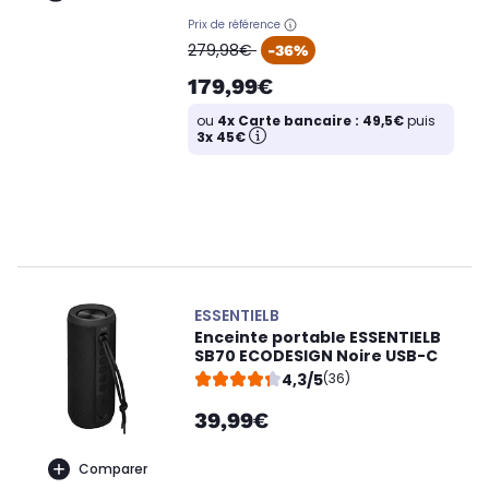
Prix de référence
oldPrice
279,98€
-36%
179,99€
ou
4x Carte bancaire : 49,5€
puis
3x 45€
ESSENTIELB
Enceinte portable ESSENTIELB
SB70 ECODESIGN Noire USB-C
4,3/5
(36)
39,99€
Comparer