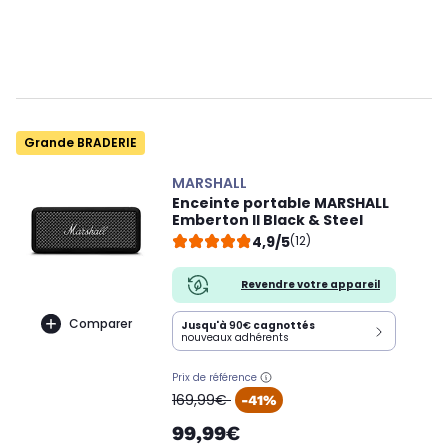
Grande BRADERIE
MARSHALL
Enceinte portable MARSHALL
Emberton II Black & Steel
4,9/5
(12)
Revendre votre appareil
Comparer
Jusqu'à
90€
cagnottés
nouveaux adhérents
Prix de référence
oldPrice
169,99€
-41%
99,99€