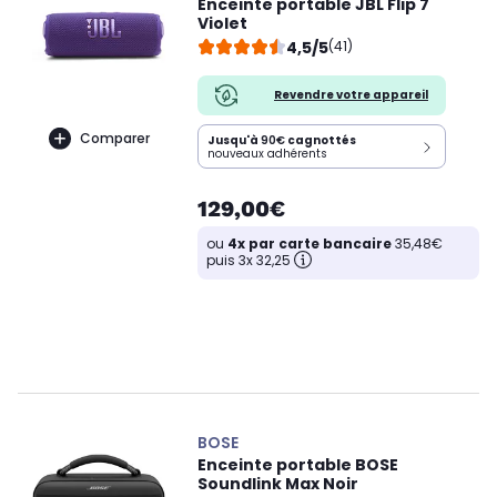
Enceinte portable JBL Flip 7
Violet
4,5/5
(41)
Revendre votre appareil
Comparer
Jusqu'à
90€
cagnottés
nouveaux adhérents
129,00€
ou
4x par carte bancaire
35,48€
puis 3x 32,25
BOSE
Enceinte portable BOSE
Soundlink Max Noir