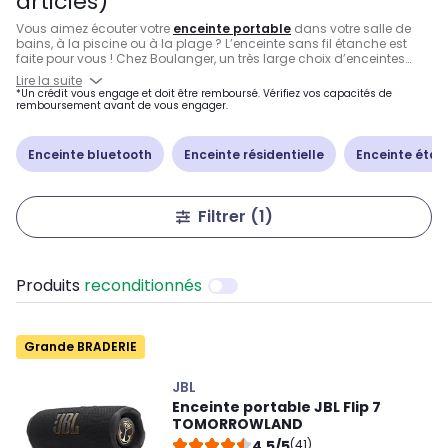
articles)
Vous aimez écouter votre
enceinte portable
dans votre salle de
bains, à la piscine ou à la plage ? L’enceinte sans fil étanche est
faite pour vous ! Chez Boulanger, un très large choix d’enceintes
nomades de ce type vous attend.
Enceintes Bose Soundlink
,
JBL
Lire la suite
Charge 5
,
Marshall Emberton
et bien d’autres, nous proposons des
*Un crédit vous engage et doit être remboursé. Vérifiez vos capacités de
enceintes sans fil étanches des meilleures marques vous assurant
remboursement avant de vous engager.
d’obtenir une qualité audio exceptionnelle.
Enceinte bluetooth
Enceinte résidentielle
Enceinte éta
Filtrer
(1)
Produits
reconditionnés
Grande BRADERIE
JBL
Enceinte portable JBL Flip 7
TOMORROWLAND
4,5/5
(41)