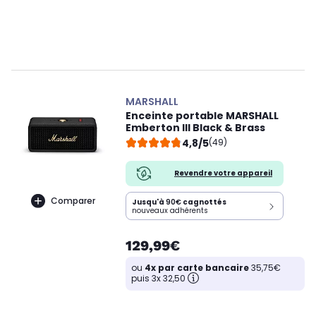
MARSHALL
Enceinte portable MARSHALL
Emberton III Black & Brass
4,8/5
(49)
Revendre votre appareil
Comparer
Jusqu'à
90€
cagnottés
nouveaux adhérents
129,99€
ou
4x par carte bancaire
35,75€
puis 3x 32,50