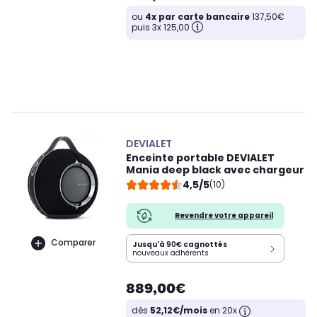
ou
4x par carte bancaire
137,50€
puis 3x 125,00
DEVIALET
Enceinte portable DEVIALET
Mania deep black avec chargeur
4,5/5
(10)
Revendre votre appareil
Comparer
Jusqu'à
90€
cagnottés
nouveaux adhérents
889,00€
dès
52,12€/mois
en 20x