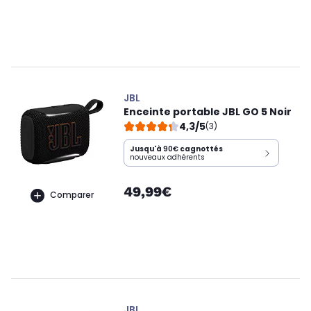
JBL
Enceinte portable JBL GO 5 Noir
4,3/5
(3)
Jusqu'à
90€
cagnottés
nouveaux adhérents
49,99€
Comparer
JBL