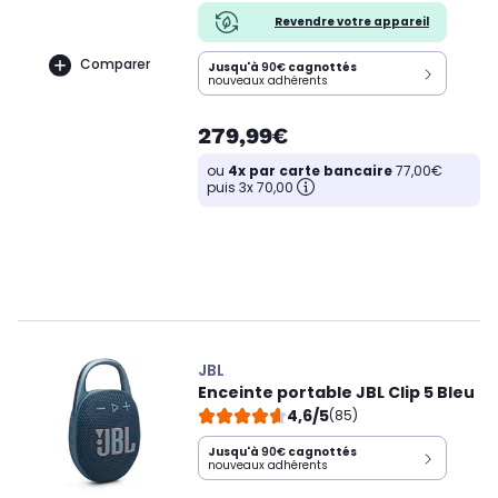
Revendre votre appareil
Comparer
Jusqu'à
90€
cagnottés
nouveaux adhérents
279,99€
ou
4x par carte bancaire
77,00€
puis 3x 70,00
JBL
Enceinte portable JBL Clip 5 Bleu
4,6/5
(85)
Jusqu'à
90€
cagnottés
nouveaux adhérents