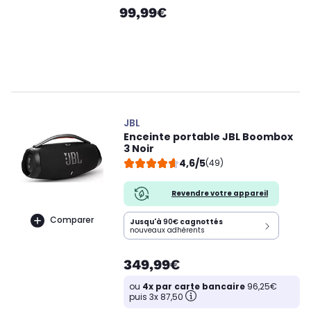
99,99€
JBL
Enceinte portable JBL Boombox
3 Noir
4,6/5
(49)
Revendre votre appareil
Comparer
Jusqu'à
90€
cagnottés
nouveaux adhérents
349,99€
ou
4x par carte bancaire
96,25€
puis 3x 87,50