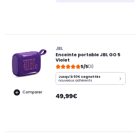
JBL
Enceinte portable JBL GO 5
Violet
5/5
(3)
Jusqu'à
90€
cagnottés
nouveaux adhérents
Comparer
49,99€