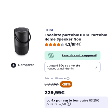
BOSE
Enceinte portable BOSE Portable
Home Speaker Noir
4,3/5
(149)
Revendre votre appareil
Comparer
Jusqu'à
90€
cagnottés
nouveaux adhérents
Prix de référence
oldPrice
319,99€
-28%
229,99€
ou
4x par carte bancaire
63,25€
puis 3x 57,50