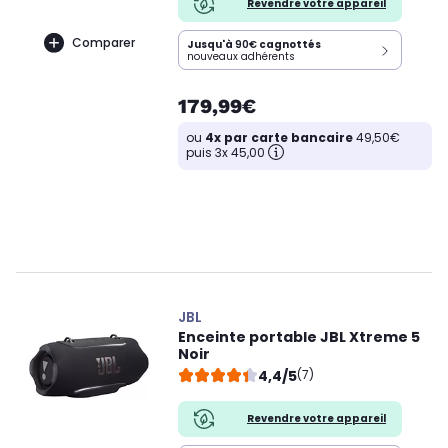
Revendre votre appareil
Comparer
Jusqu'à
90€
cagnottés
nouveaux adhérents
179,99€
ou
4x par carte bancaire
49,50€
puis 3x 45,00
JBL
Enceinte portable JBL Xtreme 5
Noir
4,4/5
(7)
Revendre votre appareil