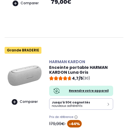
79,00€
Comparer
Grande BRADERIE
HARMAN KARDON
Enceinte portable HARMAN
KARDON Luna Gris
4,7/5
(30)
Revendre votre appareil
Comparer
Jusqu'à
90€
cagnottés
nouveaux adhérents
Prix de référence
oldPrice
179,99€
-44%