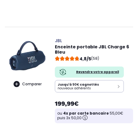
JBL
Enceinte portable JBL Charge 6
Bleu
4,8/5
(58)
Revendre votre appareil
Comparer
Jusqu'à
90€
cagnottés
nouveaux adhérents
199,99€
ou
4x par carte bancaire
55,00€
puis 3x 50,00