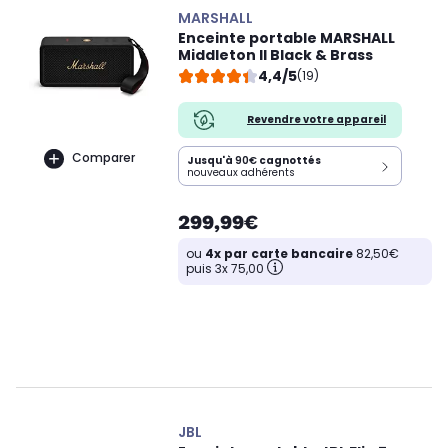
MARSHALL
Enceinte portable MARSHALL
Middleton II Black & Brass
4,4/5
(19)
Revendre votre appareil
Comparer
Jusqu'à
90€
cagnottés
nouveaux adhérents
299,99€
ou
4x par carte bancaire
82,50€
puis 3x 75,00
JBL