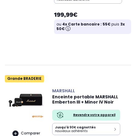
199,99€
ou
4x Carte bancaire : 55€
puis
3x
50€
Grande BRADERIE
MARSHALL
Enceinte portable MARSHALL
Emberton III + Minor IV Noir
Revendre votre appareil
Jusqu'à
90€
cagnottés
nouveaux adhérents
Comparer