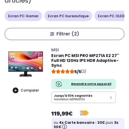
articles)
Ecran PC Gamer
Ecran PC bureautique
Ecran PC OLED /
Filtrer
(2)
MSI
Ecran PC MSI PRO MP271A E2 27''
Full HD 120Hz IPS HDR Adaptive-
Sync
5/5
(2)
Revendre votre appareil
Comparer
Jusqu'à
90€
cagnottés
nouveaux adhérents
119,99€
ou
4x Carte bancaire : 33€
puis
3x
30€