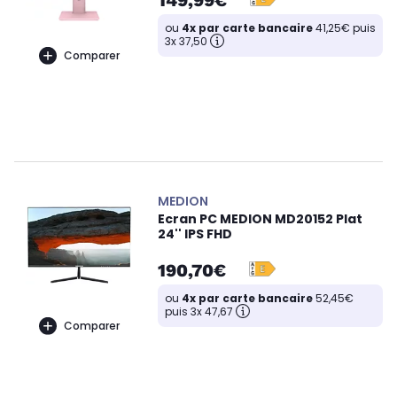
149,99€
ou
4x par carte bancaire
41,25€ puis
3x 37,50
Comparer
MEDION
Ecran PC MEDION MD20152 Plat
24'' IPS FHD
190,70€
ou
4x par carte bancaire
52,45€
puis 3x 47,67
Comparer