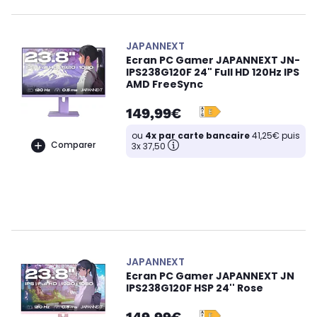
JAPANNEXT
Ecran PC Gamer JAPANNEXT JN-
IPS238G120F 24" Full HD 120Hz IPS
AMD FreeSync
149,99€
ou
4x par carte bancaire
41,25€ puis
Comparer
3x 37,50
JAPANNEXT
Ecran PC Gamer JAPANNEXT JN
IPS238G120F HSP 24'' Rose