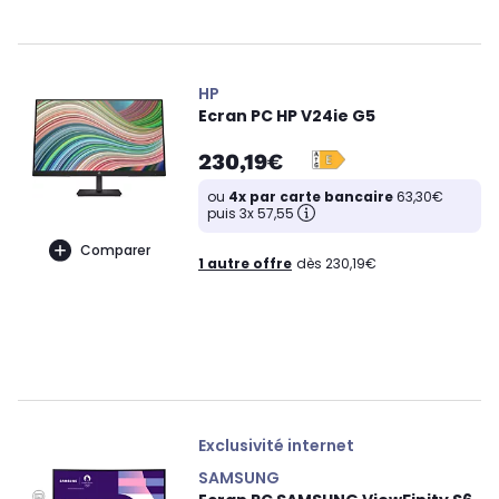
HP
Ecran PC HP V24ie G5
230,19€
ou
4x par carte bancaire
63,30€
puis 3x 57,55
Comparer
1 autre offre
dès 230,19€
Exclusivité internet
SAMSUNG