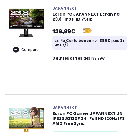
JAPANNEXT
Ecran PC JAPANNEXT Ecran PC
23.8" IPS FHD 75Hz
139,99€
ou
4x Carte bancaire : 38,5€
puis
3x
35€
Comparer
3 autres offres
dès 139,99€
JAPANNEXT
Ecran PC Gamer JAPANNEXT JN
IPS238G120F 24" Full HD 120Hz IPS
AMD FreeSync