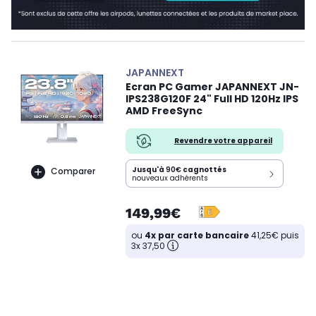
JAPANNEXT
Ecran PC Gamer JAPANNEXT JN-
IPS238G120F 24" Full HD 120Hz IPS
AMD FreeSync
Revendre votre appareil
Jusqu'à
90€
cagnottés
Comparer
nouveaux adhérents
149,99€
ou
4x par carte bancaire
41,25€ puis
3x 37,50