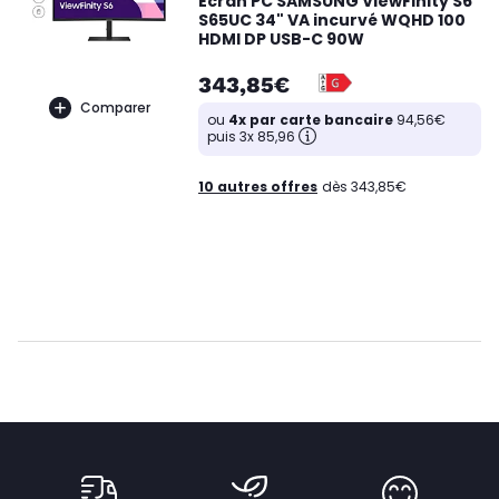
Ecran PC SAMSUNG ViewFinity S6
S65UC 34" VA incurvé WQHD 100
HDMI DP USB-C 90W
343,85€
Comparer
ou
4x par carte bancaire
94,56€
puis 3x 85,96
10 autres offres
dès 343,85€