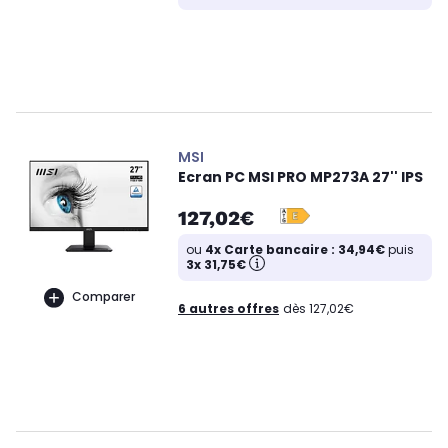
MSI
Ecran PC MSI PRO MP273A 27'' IPS
127,02€
ou
4x Carte bancaire : 34,94€
puis
3x 31,75€
Comparer
6 autres offres
dès 127,02€