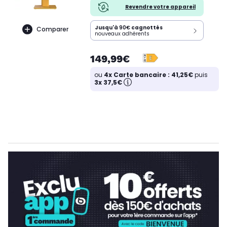
Revendre votre appareil
Jusqu'à
90€
cagnottés
Comparer
nouveaux adhérents
149,99€
ou
4x Carte bancaire : 41,25€
puis
3x 37,5€