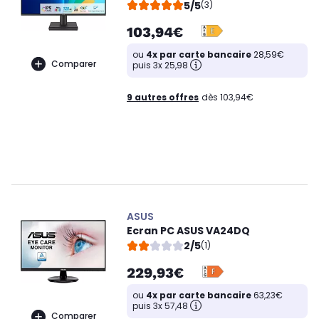
5/5
(3)
103,94€
ou
4x par carte bancaire
28,59€
Comparer
puis 3x 25,98
9 autres offres
dès 103,94€
ASUS
Ecran PC ASUS VA24DQ
2/5
(1)
229,93€
ou
4x par carte bancaire
63,23€
puis 3x 57,48
Comparer