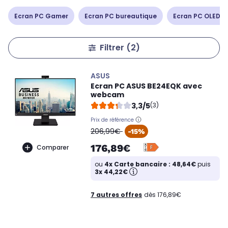
Ecran PC Gamer
Ecran PC bureautique
Ecran PC OLED /
Filtrer
(2)
ASUS
Ecran PC ASUS BE24EQK avec
webcam
3,3/5
(3)
Prix de référence
oldPrice
206,99€
-15%
176,89€
Comparer
ou
4x Carte bancaire : 48,64€
puis
3x 44,22€
7 autres offres
dès 176,89€