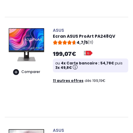
ASUS
Ecran ASUS ProArt PA248QV
4,7/5
(11)
199,07€
ou
4x Carte bancaire : 54,78€
puis
3x 49,8€
Comparer
11 autres offres
dès 199,19€
ASUS