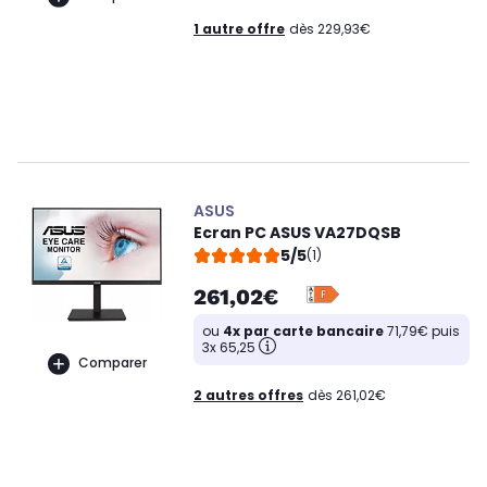
1 autre offre
dès 229,93€
ASUS
Ecran PC ASUS VA27DQSB
5/5
(1)
261,02€
ou
4x par carte bancaire
71,79€ puis
3x 65,25
Comparer
2 autres offres
dès 261,02€