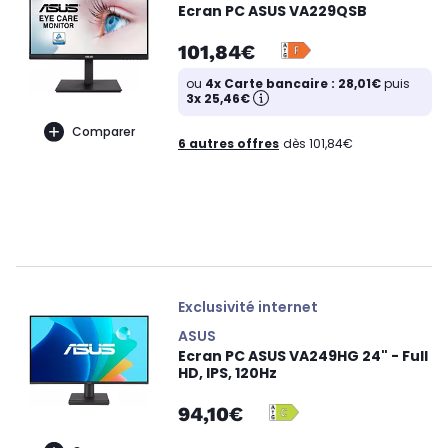
Ecran PC ASUS VA229QSB
101,84€
ou
4x Carte bancaire : 28,01€
puis
3x 25,46€
Comparer
6 autres offres
dès 101,84€
Exclusivité internet
ASUS
Ecran PC ASUS VA249HG 24" - Full
HD, IPS, 120Hz
94,10€