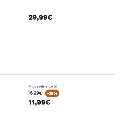
29,99€
Prix de référence
oldPrice
16,99€
-29%
11,99€