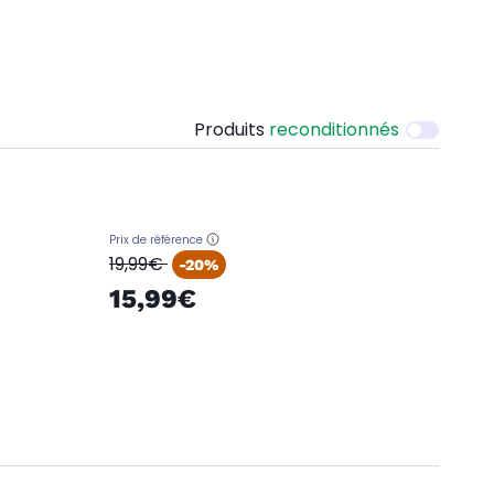
Produits
reconditionnés
Prix de référence
oldPrice
19,99€
-20%
15,99€