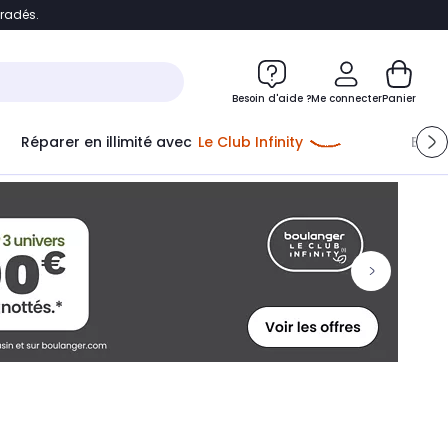
bradés.
ontenu
Accéder directement au pied de page
Besoin d'aide ?
Me connecter
Panier
Réparer en illimité avec
Le Club Infinity
Econ