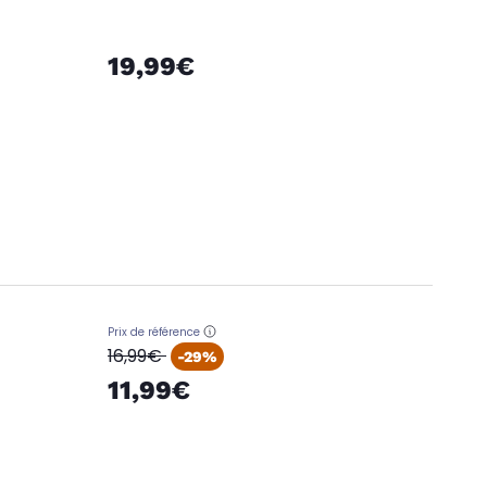
19,99€
Prix de référence
oldPrice
16,99€
-29%
11,99€