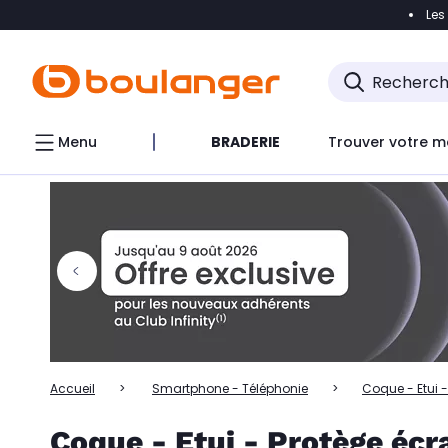
Les
Accéder directement à la navigation
Accéder directem
Accéder directement au chatbot
Menu
BRADERIE
Trouver votre m
Accueil
Smartphone - Téléphonie
Coque - Etui 
Coque - Etui - Protège é