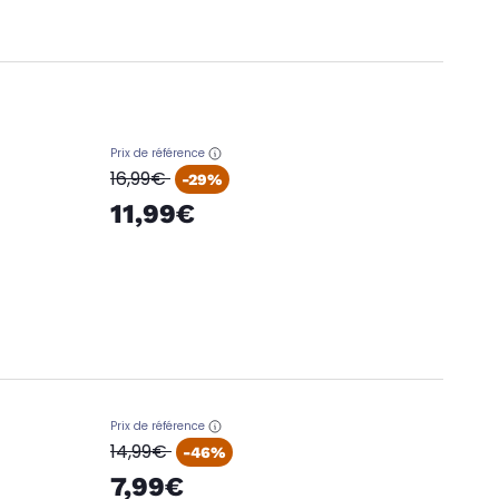
Prix de référence
oldPrice
16,99€
-29%
11,99€
Prix de référence
oldPrice
14,99€
-46%
7,99€