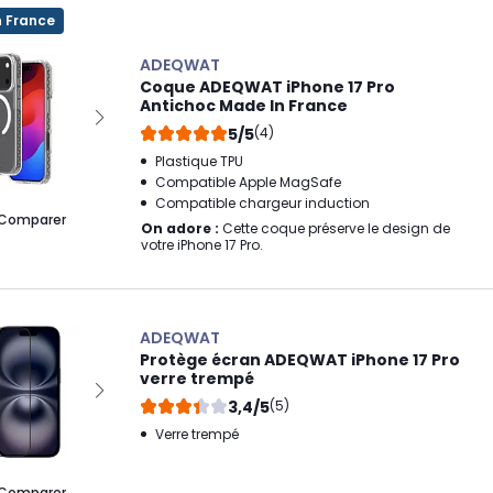
n France
ADEQWAT
Coque ADEQWAT iPhone 17 Pro
Antichoc Made In France
5/5
(4)
Plastique TPU
Compatible Apple MagSafe
Compatible chargeur induction
Comparer
On adore :
Cette coque préserve le design de
votre iPhone 17 Pro.
ADEQWAT
Protège écran ADEQWAT iPhone 17 Pro
verre trempé
3,4/5
(5)
Verre trempé
Comparer