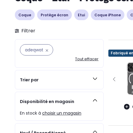
Coque
Protège écran
Etui
Coque iPhone
C
Filtrer
adeqwat
Fabriqué e
Tout effacer
Trier par
Disponibilité en magasin
En stock à
choisir un magasin
Neuf / Reconditionné