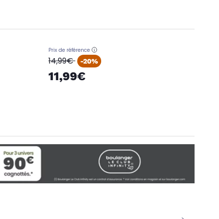
Prix de référence
oldPrice
14,99€
-20%
11,99€