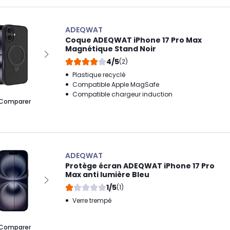
ADEQWAT
Coque ADEQWAT iPhone 17 Pro Max
Magnétique Stand Noir
4/5
(2)
Plastique recyclé
Compatible Apple MagSafe
Compatible chargeur induction
Comparer
ADEQWAT
Protège écran ADEQWAT iPhone 17 Pro
Max anti lumière Bleu
1/5
(1)
Verre trempé
Comparer