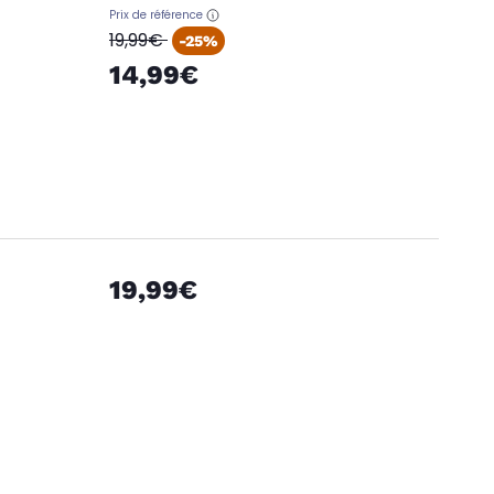
Prix de référence
oldPrice
19,99€
-25%
14,99€
19,99€