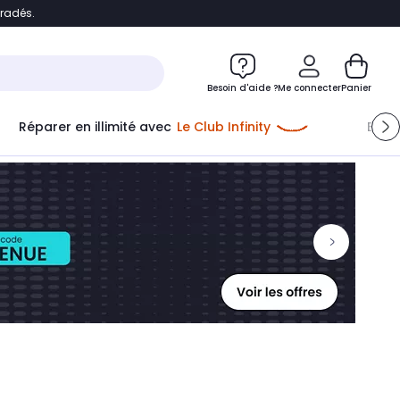
bradés.
ontenu
Accéder directement au pied de page
Besoin d'aide ?
Me connecter
Panier
Réparer en illimité avec
Le Club Infinity
Econ
Me connecter
Nouveau client
Créer mon compte
ou me connecter avec