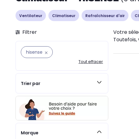
Ventilateur
Climatiseur
Rafraîchisseur d'air
Cl
Filtrer
Votre séle
Toutefois, 
hisense
Tout effacer
Trier par
Marque