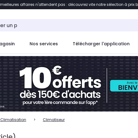
 meilleures affaires n'attendent pas : découvrez vite notre sélection à prix 
ent à la liste des produits
Accéder directement au c
agasin
Nos services
Télécharger l'application
- Climatisation
Climatiseur
ticle)