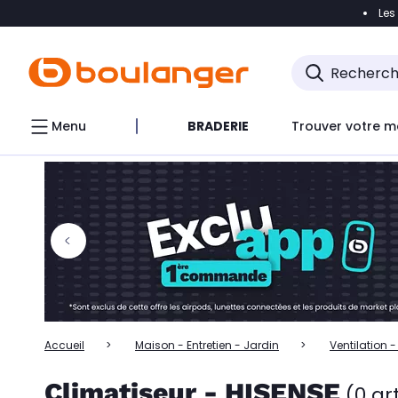
Les
Accéder directement à la navigation
Accéder directem
Accéder directement au chatbot
Menu
BRADERIE
Trouver votre m
Accueil
Maison - Entretien - Jardin
Ventilation 
Climatiseur - HISENSE
(0 ar