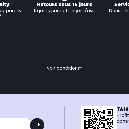
nity
Retours sous 15 jours
Servi
appareils 
15 jours pour changer d'avis
Dans cha
*
Voir conditions*
Télé
Profi
comma
Ok