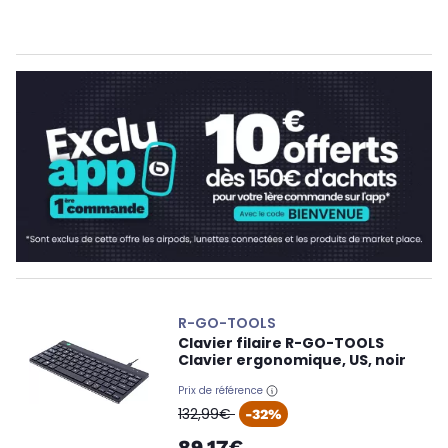
R-GO-TOOLS
Clavier filaire R-GO-TOOLS
Clavier ergonomique, US, noir
Prix de référence
oldPrice
132,99€
-32%
89,17€