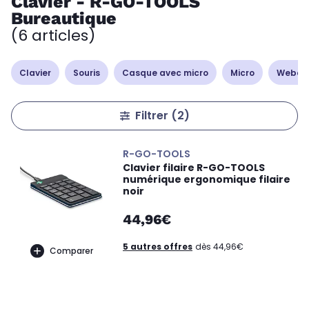
Clavier - R-GO-TOOLS
Bureautique
(6 articles)
Clavier
Souris
Casque avec micro
Micro
Webc
Filtrer
(2)
R-GO-TOOLS
Clavier filaire R-GO-TOOLS
numérique ergonomique filaire
noir
44,96€
5 autres offres
dès 44,96€
Comparer