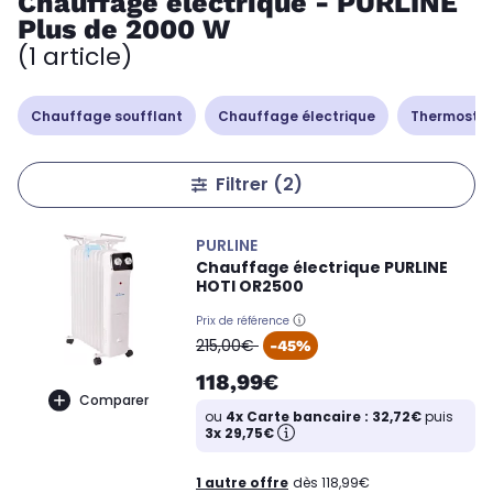
Chauffage électrique - PURLINE
Plus de 2000 W
(1 article)
Chauffage soufflant
Chauffage électrique
Thermostat
Filtrer
(2)
PURLINE
Chauffage électrique PURLINE
HOTI OR2500
Prix de référence
oldPrice
215,00€
-45%
118,99€
Comparer
ou
4x Carte bancaire : 32,72€
puis
3x 29,75€
1 autre offre
dès 118,99€