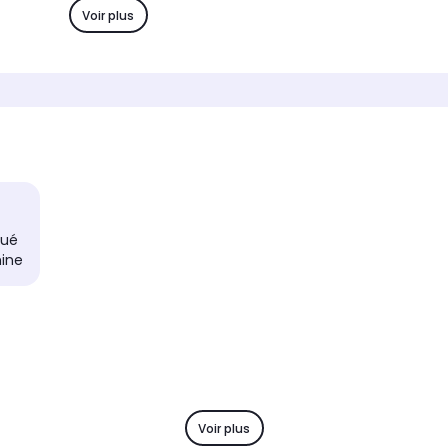
Non
-
Voir plus
Nombre de vitesses
Nombre 
e
1 vitesse
-
Type
Type
Radiateur électrique
Radiat
Thermostat
Thermo
Mécanique
-
Position ventilation
Position
Non
-
Oscillation
Oscillat
qué
Non
-
hine
in
Compatible Salle de bain
Compati
votre
Norme IP21 : Protège votre
-
ions d'eau
appareil des gouttes d'eau
verticales
Voir plus