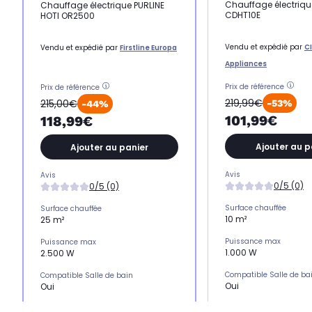
Chauffage électriq
Chauffage électrique PURLINE
CDHT10E
HOTI OR2500
Vendu et expédié par
C
Vendu et expédié par
Firstline Europa
Appliances
Prix de référence
Prix de référence
219,99€
215,00€
-53%
-44%
101,99€
118,99€
Ajouter au p
Ajouter au panier
Avis
Avis
0/5 (0)
0/5 (0)
Surface chauffée
Surface chauffée
10 m²
25 m²
Puissance max
Puissance max
1.000 W
2.500 W
Compatible Salle de ba
Compatible Salle de bain
Oui
Oui
Programmateur
Programmateur