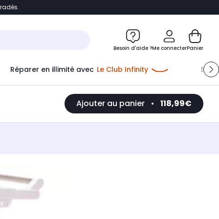
bradés.
e
Accéder directement au chatbot
Besoin d'aide ?
Me connecter
Panier
Réparer en illimité avec
Le Club Infinity
Econ
Ajouter au panier
•
118,99€