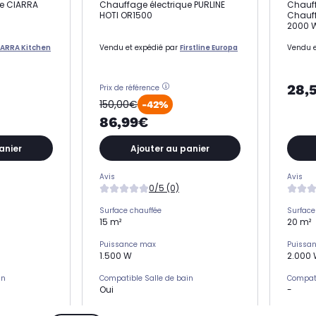
ue CIARRA
Chauffage électrique PURLINE
Chauff
HOTI OR1500
Chauff
2000 
IARRA Kitchen
Vendu et expédié par
Firstline Europa
Vendu e
28,
Prix de référence
150,00€
-42%
86,99€
anier
Ajouter au panier
Avis
Avis
0/5 (0)
Surface chauffée
Surface
15 m²
20 m²
Puissance max
Puissa
1.500 W
2.000
in
Compatible Salle de bain
Compati
Oui
-
Programmateur
Progra