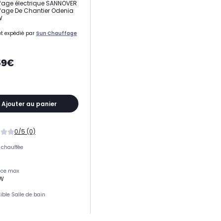
age électrique SANNOVER
age De Chantier Odenia
W
t expédié par
Sun Chauffage
59€
Ajouter au panier
0/5 (0)
 chauffée
nce max
 W
ble Salle de bain
mmateur