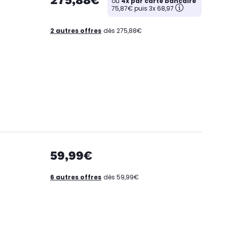
ou
4x par carte bancaire
75,87€ puis 3x 68,97
2 autres offres
dès 275,88€
59,99€
6 autres offres
dès 59,99€