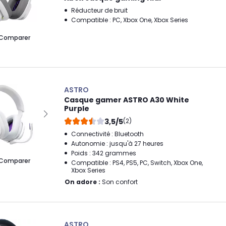
Réducteur de bruit
Compatible : PC, Xbox One, Xbox Series
Comparer
ASTRO
Casque gamer ASTRO A30 White
Purple
3,5/5
(2)
Connectivité : Bluetooth
Autonomie : jusqu'à 27 heures
Poids : 342 grammes
Comparer
Compatible : PS4, PS5, PC, Switch, Xbox One,
Xbox Series
On adore :
Son confort
ASTRO