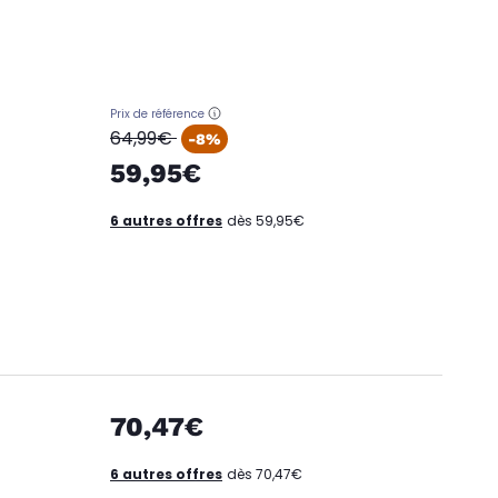
Prix de référence
oldPrice
64,99€
-8%
59,95€
6 autres offres
dès 59,95€
70,47€
6 autres offres
dès 70,47€