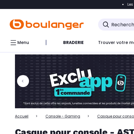
Les
Accéder directement à la navigation
Accéder directem
Accéder directement au chatbot
Menu
BRADERIE
Trouver votre m
Accueil
Console - Gaming
Casque pour conso
Casque pour console - AST