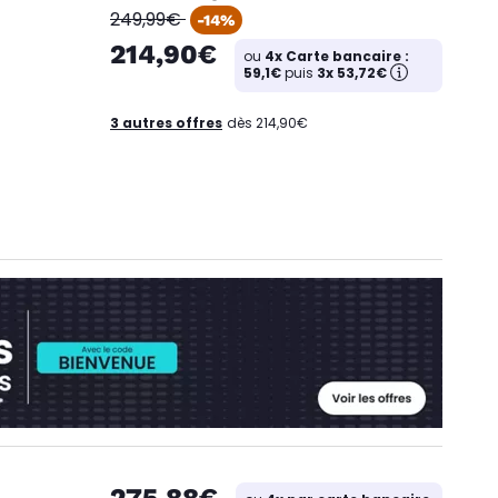
oldPrice
249,99€
-14%
214,90€
ou
4x Carte bancaire :
59,1€
puis
3x 53,72€
3 autres offres
dès 214,90€
275,88€