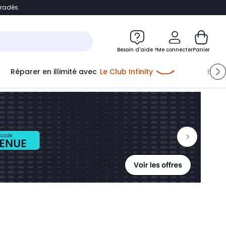
bradés.
ontenu
Accéder directement au pied de page
Besoin d'aide ?
Me connecter
Panier
Réparer en illimité avec
Le Club Infinity
Econ
Me connecter
Nouveau client
Créer mon compte
ou me connecter avec