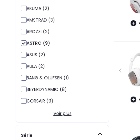
AKUMA (2)
AMSTRAD (3)
AROZZI (2)
ASTRO (9)
ASUS (2)
AULA (2)
BANG & OLUFSEN (1)
BEYERDYNAMIC (8)
CORSAIR (9)
Voir plus
Série