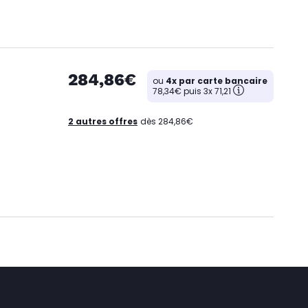
284,86€
ou
4x par carte bancaire
78,34€ puis 3x 71,21
2 autres offres
dès 284,86€