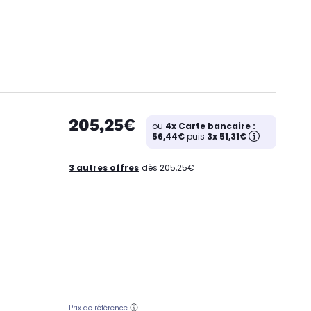
205,25€
ou
4x Carte bancaire :
56,44€
puis
3x 51,31€
3 autres offres
dès 205,25€
Prix de référence