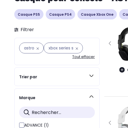
Casque PS5
Casque PS4
Casque Xbox One
Ca
Filtrer
astro
xbox series s
Tout effacer
Trier par
Marque
ADVANCE (1)