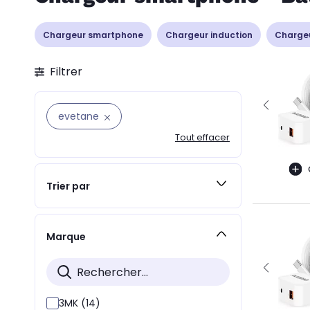
Chargeur smartphone
Chargeur induction
Chargeu
Filtrer
evetane
Tout effacer
Trier par
Marque
3MK (14)