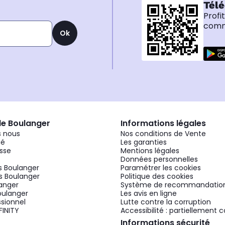
Télé
Profi
comma
Ok
de Boulanger
Informations légales
 nous
Nos conditions de Vente
gé
Les garanties
sse
Mentions légales
Données personnelles
 Boulanger
Paramétrer les cookies
 Boulanger
Politique des cookies
langer
Système de recommandatio
oulanger
Les avis en ligne
ssionnel
Lutte contre la corruption
FINITY
Accessibilité : partiellement
Informations sécurité