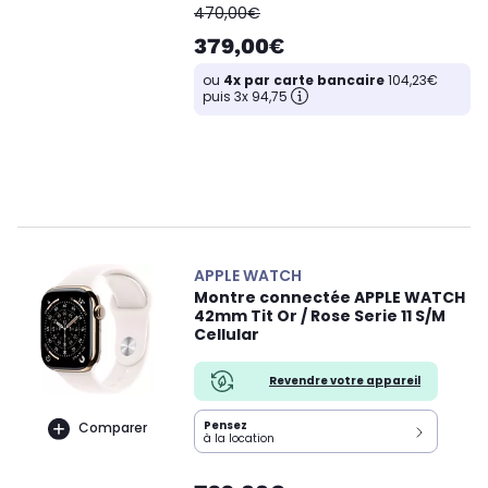
oldPrice
470,00€
379,00€
ou
4x par carte bancaire
104,23€
puis 3x 94,75
APPLE WATCH
Montre connectée APPLE WATCH
42mm Tit Or / Rose Serie 11 S/M
Cellular
Revendre votre appareil
Pensez
Comparer
à la location