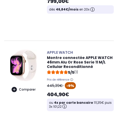
799,00€
dès
46,84€/mois
en 20x
APPLE WATCH
Montre connectée APPLE WATCH
46mm Alu Or Rose Serie 11 M/L
Cellular Reconditionné
5/5
(1)
Prix de référence
oldPrice
445,39€
-9%
Comparer
404,90€
ou
4x par carte bancaire
111,35€ puis
3x 101,22