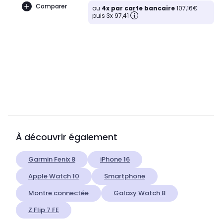
Comparer
ou
4x par carte bancaire
107,16€
puis 3x 97,41
À découvrir également
Garmin Fenix 8
iPhone 16
Apple Watch 10
Smartphone
Montre connectée
Galaxy Watch 8
Z Flip 7 FE