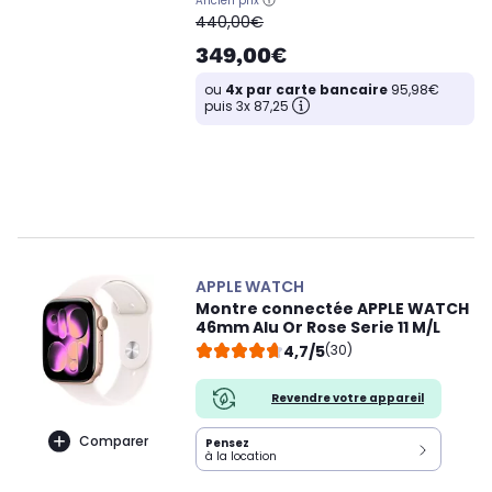
Ancien prix
oldPrice
440,00€
349,00€
ou
4x par carte bancaire
95,98€
puis 3x 87,25
APPLE WATCH
Montre connectée APPLE WATCH
46mm Alu Or Rose Serie 11 M/L
4,7/5
(30)
Revendre votre appareil
Comparer
Pensez
à la location