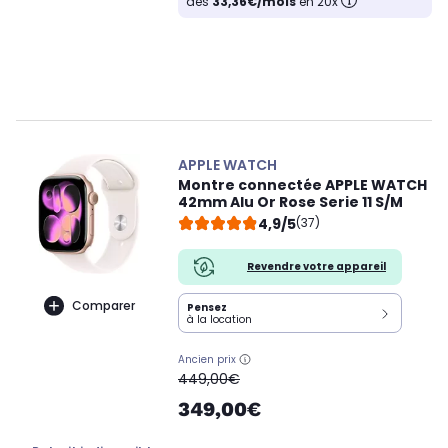
dès
33,36€/mois
en 20x
APPLE WATCH
Montre connectée APPLE WATCH
42mm Alu Or Rose Serie 11 S/M
4,9/5
(37)
Revendre votre appareil
Comparer
Pensez
à la location
Ancien prix
oldPrice
449,00€
349,00€