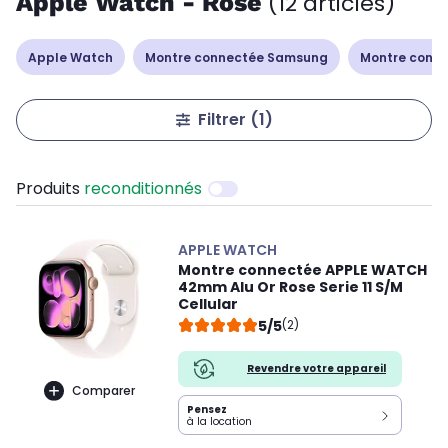
Apple Watch - Rose
(12 articles)
Apple Watch
Montre connectée Samsung
Montre conn
Filtrer
(1)
Produits
reconditionnés
APPLE WATCH
Montre connectée APPLE WATCH
42mm Alu Or Rose Serie 11 S/M
Cellular
5/5
(2)
Revendre votre appareil
Comparer
Pensez
à la location