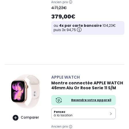
Ancien prix
oldPrice
471,23€
379,00€
ou
4x par carte bancaire
104,23€
puis 3x 94,75
APPLE WATCH
Montre connectée APPLE WATCH
46mm Alu Or Rose Serie 11 S/M
Revendre votre appareil
Pensez
à la location
Comparer
Ancien prix