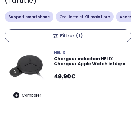
(1 article)
Support smartphone
Oreillette et Kit main libre
Accesso
Filtrer
(1)
HELIX
Chargeur induction HELIX
Chargeur Apple Watch intégré
49,90€
Comparer