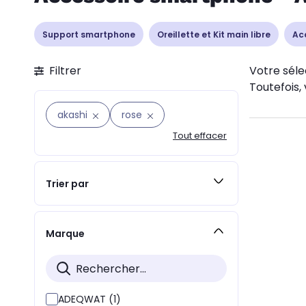
Support smartphone
Oreillette et Kit main libre
Ac
Filtrer
Votre séle
Toutefois, 
akashi
rose
Tout effacer
Trier par
Marque
ADEQWAT (1)