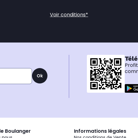
Voir conditions*
Télé
Profi
comma
Ok
de Boulanger
Informations légales
 nous
Nos conditions de Vente