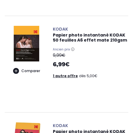
KODAK
Papier photo instantané KODAK
50 feuilles A6 effet mate 210gsm
Ancien prix
oldPrice
9,99€
6,99€
Comparer
1 autre offre
dès 5,00€
KODAK
Papier photo instantané KODAK