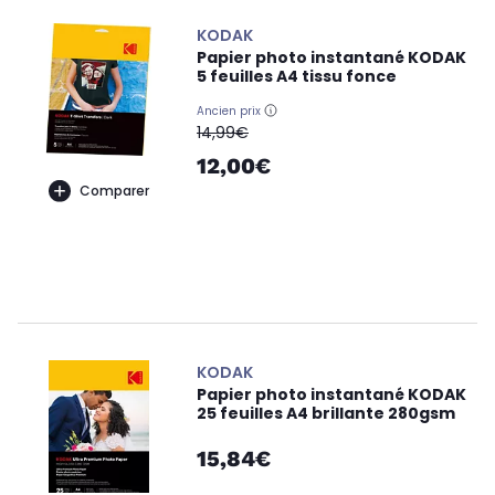
KODAK
Papier photo instantané KODAK
5 feuilles A4 tissu fonce
Ancien prix
oldPrice
14,99€
12,00€
Comparer
KODAK
Papier photo instantané KODAK
25 feuilles A4 brillante 280gsm
15,84€