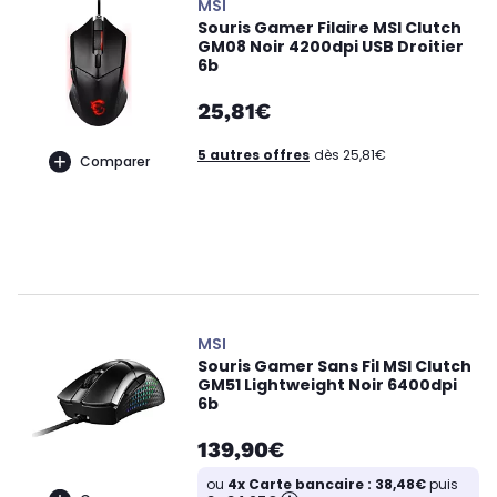
MSI
Souris Gamer Filaire MSI Clutch
GM08 Noir 4200dpi USB Droitier
6b
25,81€
5 autres offres
dès 25,81€
Comparer
MSI
Souris Gamer Sans Fil MSI Clutch
GM51 Lightweight Noir 6400dpi
6b
139,90€
ou
4x Carte bancaire : 38,48€
puis