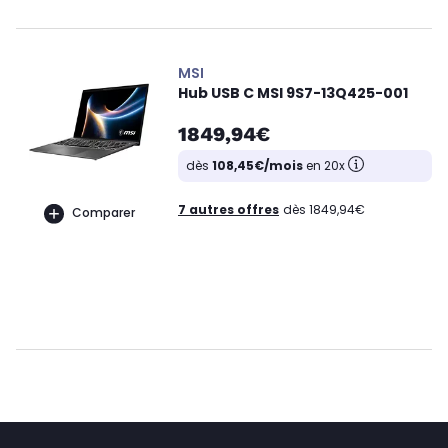
MSI
Hub USB C MSI 9S7-13Q425-001
1849,94€
dès
108,45€/mois
en 20x
7 autres offres
dès 1849,94€
Comparer