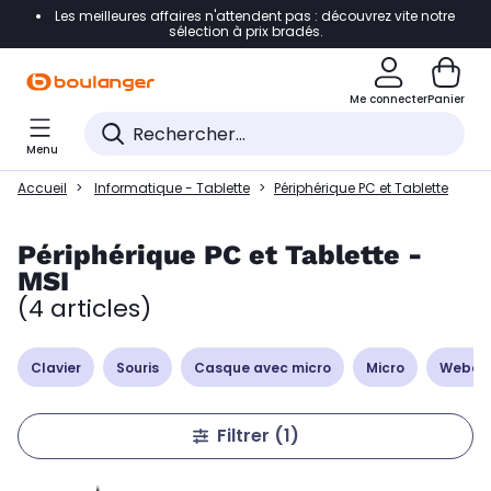
Les meilleures affaires n'attendent pas : découvrez vite notre
Accéder directement à la navigation
sélection à prix bradés.
Accéder directement à la liste des produits
Me connecter
Panier
Accéder directement au contenu
Menu
Accéder directement au pied de page
Accueil
Informatique - Tablette
Périphérique PC et Tablette
Accéder directement au chatbot
Périphérique PC et Tablette -
MSI
(4 articles)
Clavier
Souris
Casque avec micro
Micro
Webc
Filtrer
(1)