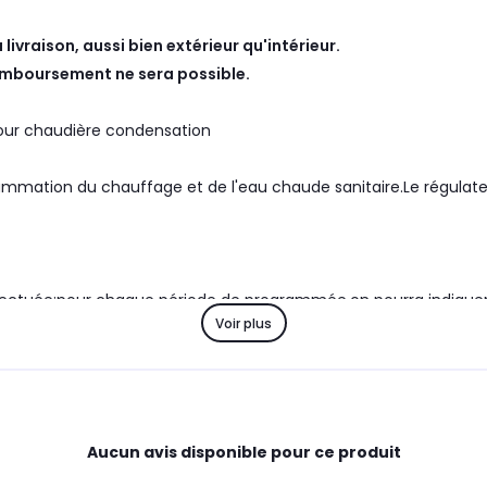
la livraison, aussi bien extérieur qu'intérieur.
emboursement ne sera possible.
ur chaudière condensation
rammation du chauffage et de l'eau chaude sanitaire.Le régulate
tuée:pour chaque période de programmée,on pourra indiquer 
Voir plus
ture choisie por le jour, nuit où antigel.
Aucun avis disponible pour ce produit
 ainsi que la température de maintien.