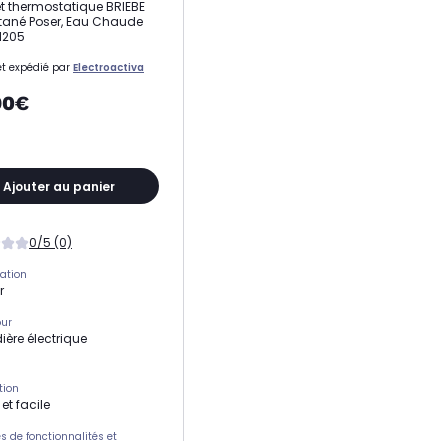
t thermostatique BRIEBE
tané Poser, Eau Chaude
H1205
t expédié par
Electroactiva
90€
Ajouter au panier
0/5 (0)
ation
r
our
ère électrique
tion
et facile
 de fonctionnalités et