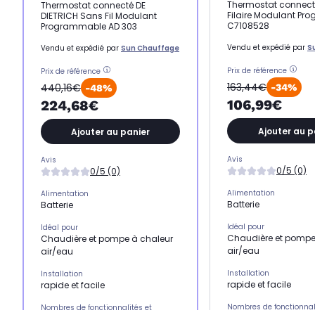
Thermostat connect
Thermostat connecté DE
Filaire Modulant P
DIETRICH Sans Fil Modulant
C7108528
Programmable AD 303
Vendu et expédié par
S
Vendu et expédié par
Sun Chauffage
Prix de référence
Prix de référence
163,44€
440,16€
-34%
-48%
106,99€
224,68€
Ajouter au p
Ajouter au panier
Avis
Avis
0/5 (0)
0/5 (0)
Alimentation
Alimentation
Batterie
Batterie
Idéal pour
Idéal pour
Chaudière et pompe
Chaudière et pompe à chaleur
air/eau
air/eau
Installation
Installation
rapide et facile
rapide et facile
Nombres de fonctionnal
Nombres de fonctionnalités et