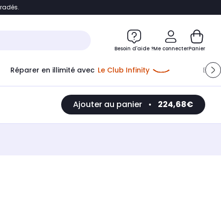
bradés.
e
Accéder directement au chatbot
Besoin d'aide ?
Me connecter
Panier
Réparer en illimité avec
Le Club Infinity
Econ
Ajouter au panier
•
224,68€