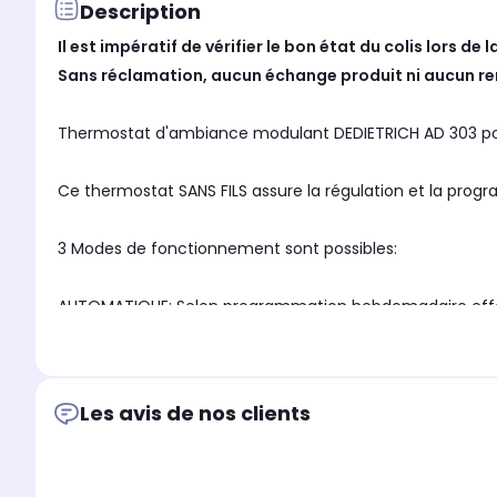
Description
Il est impératif de vérifier le bon état du colis lors de 
Sans réclamation, aucun échange produit ni aucun r
Thermostat d'ambiance modulant DEDIETRICH AD 303 po
Ce thermostat SANS FILS assure la régulation et la prog
3 Modes de fonctionnement sont possibles:
AUTOMATIQUE: Selon programmation hebdomadaire effec
PERMANENT: Permet de maintenir en permanence la tempéra
Les avis de nos clients
VACANCES: Destiné aux absences de longue durée
Permet de rentrer les dates de début et de fin de congé