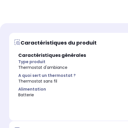
programmes
programmes
-
-
Poids Net (kg)
Poids Net (kg)
0.22
0.74
Caractéristiques du produit
Caractéristiques générales
Type produit
Thermostat d'ambiance
A quoi sert un thermostat ?
Thermostat sans fil
Alimentation
Batterie