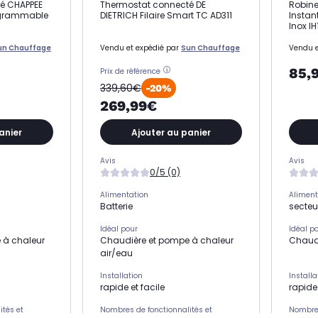
é CHAPPEE
Thermostat connecté DE
Robine
rogrammable
DIETRICH Filaire Smart TC AD311
Instan
Inox I
un Chauffage
Vendu et expédié par
Sun Chauffage
Vendu e
85,
Prix de référence
339,60€
-20%
269,99€
anier
Ajouter au panier
Avis
Avis
0/5 (0)
Alimentation
Aliment
Batterie
secteu
Idéal pour
Idéal p
 à chaleur
Chaudière et pompe à chaleur
Chaudi
air/eau
Installation
Installa
rapide et facile
rapide 
ités et
Nombres de fonctionnalités et
Nombres