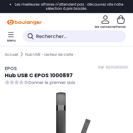
Les meilleures affaires n'attendent pas : découvrez vite notre
Accéder directement à la navigation
sélection à prix bradés.
Accéder directement au contenu
Me connecter
Panier
Accéder directement au pied de page
Menu
Accéder directement au chatbot
Accueil
Hub USB - Lecteur de carte
Réf. 900
0959061
EPOS
Hub USB C
EPOS
1000897
Donner le premier avis