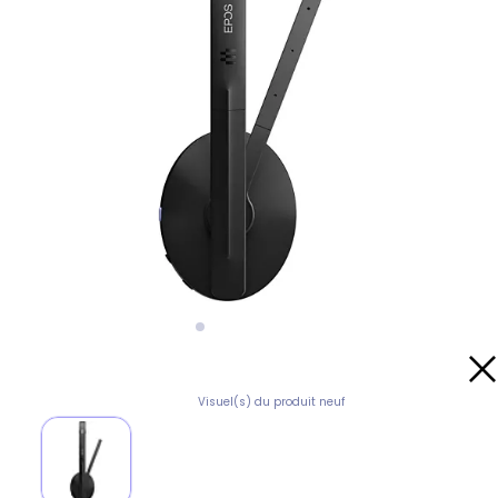
Visuel(s) du produit neuf