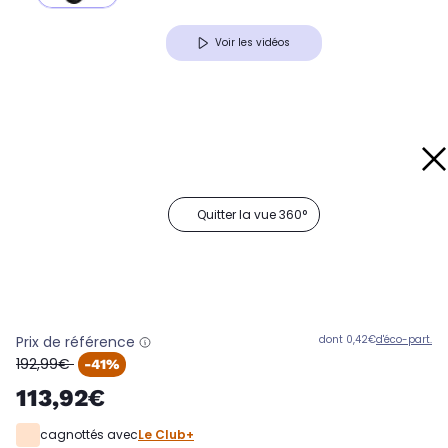
Voir les vidéos
Quitter la vue 360°
Prix de référence
dont 0,42€
d'éco-part.
oldPrice
192,99€
-41%
113,92€
cagnottés avec
Le Club+