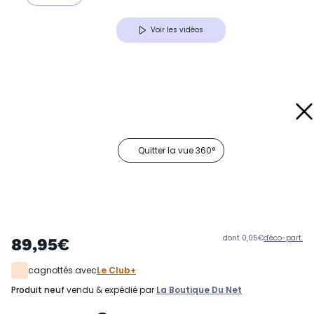
Voir les vidéos
Quitter la vue 360°
dont 0,05€
d'éco-part.
89,95€
cagnottés avec
Le Club+
produit neuf
vendu & expédié par
La Boutique Du Net