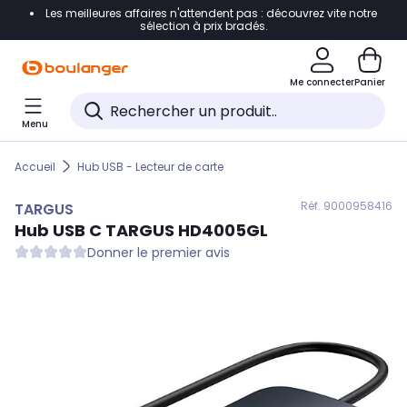
Les meilleures affaires n'attendent pas : découvrez vite notre
Accéder directement à la navigation
sélection à prix bradés.
Accéder directement au contenu
Me connecter
Panier
Accéder directement au pied de page
Menu
Accéder directement au chatbot
Accueil
Hub USB - Lecteur de carte
Réf. 900
0958416
TARGUS
Hub USB C
TARGUS
HD4005GL
Donner le premier avis