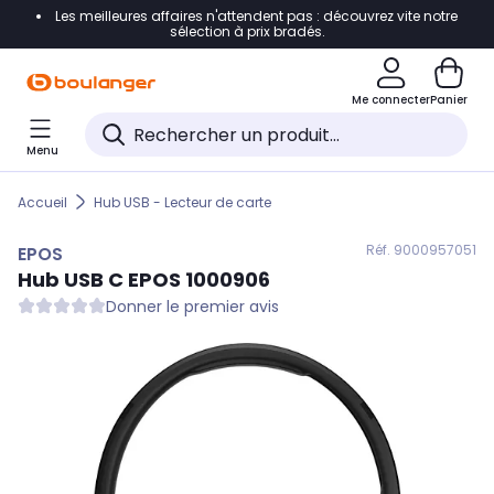
Les meilleures affaires n'attendent pas : découvrez vite notre
Accéder directement à la navigation
sélection à prix bradés.
Accéder directement au contenu
Me connecter
Panier
Accéder directement au pied de page
Menu
Accéder directement au chatbot
Accueil
Hub USB - Lecteur de carte
Réf. 900
0957051
EPOS
Hub USB C
EPOS
1000906
Donner le premier avis