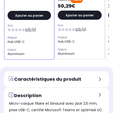
50,29€
2
Ajouter au panier
Ajouter au panier
Avis
Avi
Avis
0/5 (0)
0/5 (0)
Produit
Pro
Produit
Hub USB-C
Hu
Hub USB-C
Coloris
Col
Coloris
Aluminium
Al
Aluminium
Caractéristiques du produit
Description
Micro-casque filaire et binaural avec jack 3,5 mm,
prise USB-C, certifié Microsoft Teams et optimisé UC.