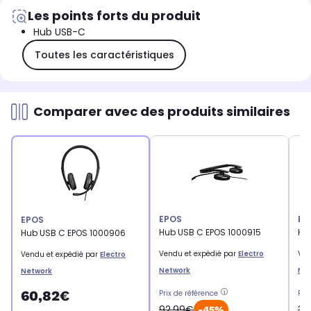
Les points forts du produit
Hub USB-C
Toutes les caractéristiques
Comparer avec des produits similaires
EPOS
EP
EPOS
Hub USB C EPOS 1000915
Hu
Hub USB C EPOS 1000906
Vendu et expédié par
Electro
Ven
Vendu et expédié par
Electro
Network
Ne
Network
60,82€
Prix de référence
Pri
92,99€
33
-45%