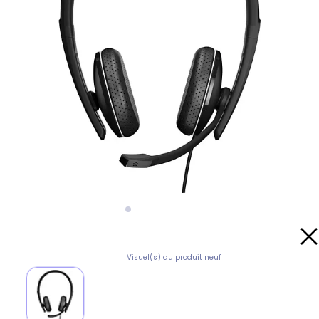
Visuel(s) du produit neuf