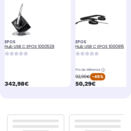
EPOS
EPOS
Hub USB C EPOS 1000529
Hub USB C EPOS 1000915
Prix de référence
oldPrice
92,99€
-45%
currentPrice
currentPrice
342,98€
50,29€