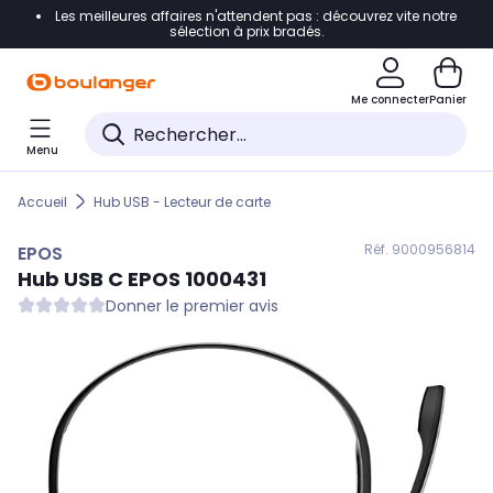
Les meilleures affaires n'attendent pas : découvrez vite notre
Accéder directement à la navigation
sélection à prix bradés.
Accéder directement au contenu
Me connecter
Panier
Accéder directement au pied de page
Menu
Accéder directement au chatbot
Accueil
Hub USB - Lecteur de carte
Réf. 900
0956814
EPOS
Hub USB C
EPOS
1000431
Donner le premier avis