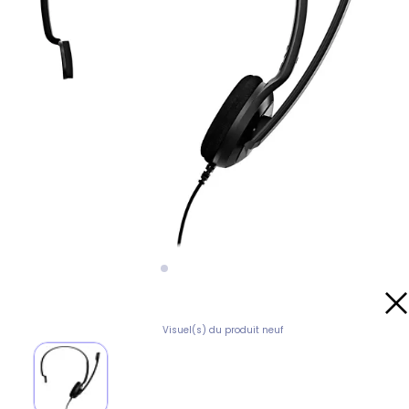
Visuel(s) du produit neuf