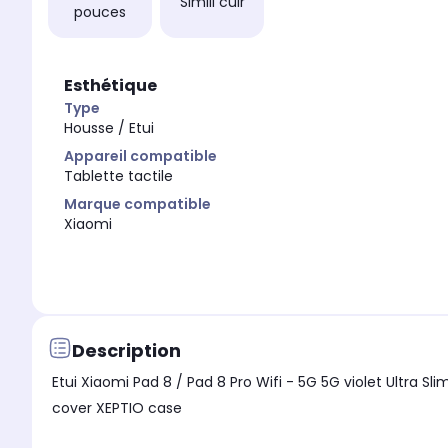
Simili cuir
pouces
Esthétique
Type
Housse / Etui
Appareil compatible
Tablette tactile
Marque compatible
Xiaomi
Description
Etui Xiaomi Pad 8 / Pad 8 Pro Wifi - 5G 5G violet Ultra Slim Cuir PU avec stand - Housse coque de protection Nouvel Xiaomi Pad 8 / Pad 8 Pro Tablette - Accessoires pochette
cover XEPTIO case