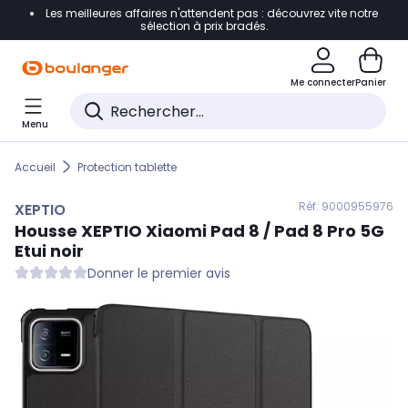
Les meilleures affaires n'attendent pas : découvrez vite notre
Accéder directement à la navigation
sélection à prix bradés.
Accéder directement au contenu
Me connecter
Panier
Accéder directement au pied de page
Menu
Accéder directement au chatbot
Accueil
Protection tablette
Réf. 900
0955976
XEPTIO
Housse
XEPTIO
Xiaomi Pad 8 / Pad 8 Pro 5G
Etui noir
Donner le premier avis